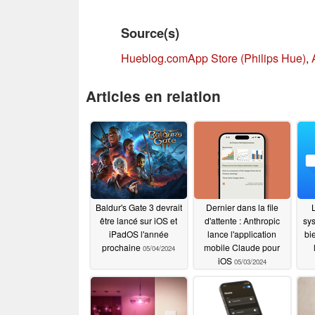
Source(s)
Hueblog.com
App Store (Philips Hue)
,
Articles en relation
Baldur's Gate 3 devrait
Dernier dans la file
L
être lancé sur iOS et
d'attente : Anthropic
sy
iPadOS l'année
lance l'application
bi
prochaine
mobile Claude pour
05/04/2024
iOS
05/03/2024