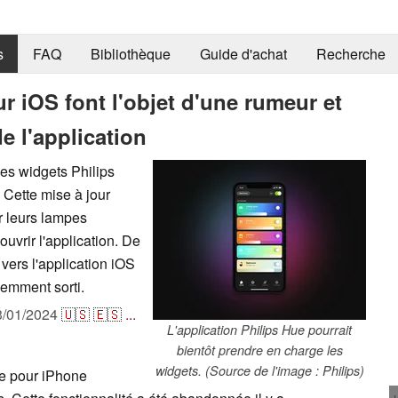
s
FAQ
Bibliothèque
Guide d'achat
Recherche
r iOS font l'objet d'une rumeur et
e l'application
ses widgets Philips
Cette mise à jour
er leurs lampes
 ouvrir l'application. De
 vers l'application iOS
cemment sorti.
3/01/2024
🇺🇸
🇪🇸
...
L'application Philips Hue pourrait
bientôt prendre en charge les
widgets. (Source de l'image : Philips)
ue pour iPhone