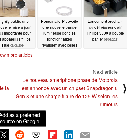
ignify publie une
Homematic IP dévoile
Lancement prochain
uvelle mise à jour
une nouvelle bande
du défroisseur d'air
us importante pour
lumineuse dont les
Philips 3000 à double
s appareils Philips
fonctionnalités
panier
03/08/2024
Hue
rivalisent avec celles
03/08/2024
de Philips Hue
ow more articles
03/08/2024
Next article
Le nouveau smartphone phare de Motorola
⟩
de la
est annoncé avec un chipset Snapdragon 8
Gen 3 et une charge filaire de 125 W selon les
rumeurs
Add as a preferred
source on Google