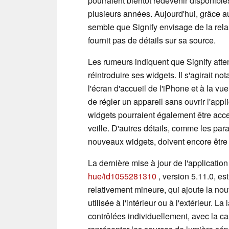
pourraient bientôt redevenir disponible
plusieurs années. Aujourd'hui, grâce a
semble que Signify envisage de la rela
fournit pas de détails sur sa source.
Les rumeurs indiquent que Signify atte
réintroduire ses widgets. Il s'agirait n
l'écran d'accueil de l'iPhone et à la vue
de régler un appareil sans ouvrir l'appl
widgets pourraient également être acce
veille. D'autres détails, comme les par
nouveaux widgets, doivent encore être
La dernière mise à jour de l'applicatio
hue/id1055281310
, version 5.11.0, est 
relativement mineure, qui ajoute la no
utilisée à l'intérieur ou à l'extérieur. 
contrôlées individuellement, avec la ca