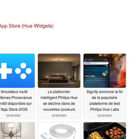
App Store (Hue Widgets)
'émulateur multi-
Le plafonnier
Signify annonce la fin
stèmes Provenance
intelligent Philips Hue
de la populaire
entôt disponible sur
se décline dans de
plateforme de test
l'App Store d'iOS
nouvelles couleurs
Philips Hue Labs
04/20/2024
03/26/2024
03/22/2024