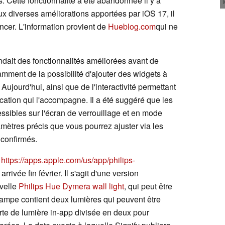
s. Cette fonctionnalité a été abandonnée il y a
ux diverses améliorations apportées par iOS 17, il
ncer. L'information provient de
Hueblog.com
qui ne
ndait des fonctionnalités améliorées avant de
otamment de la possibilité d'ajouter des widgets à
 Aujourd'hui, ainsi que de l'interactivité permettant
ication qui l'accompagne. Il a été suggéré que les
ssibles sur l'écran de verrouillage et en mode
amètres précis que vous pourrez ajuster via les
 confirmés.
n
https://apps.apple.com/us/app/philips-
arrivée fin février. Il s'agit d'une version
uvelle
Philips Hue Dymera wall light
, qui peut être
La lampe contient deux lumières qui peuvent être
rte de lumière in-app divisée en deux pour