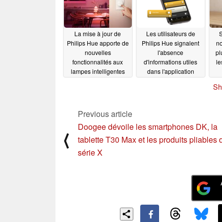
La mise à jour de
Les utilisateurs de
S
Philips Hue apporte de
Philips Hue signalent
no
nouvelles
l'absence
pl
fonctionnalités aux
d'informations utiles
le
lampes intelligentes
dans l'application
03/20/2024
03/11/2024
Sh
Previous article
Doogee dévoile les smartphones DK, la
⟨
tablette T30 Max et les produits pliables 
série X