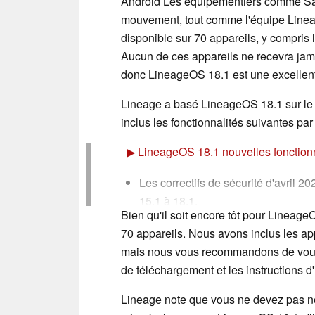
Android Les équipementiers comme Sam
mouvement, tout comme l'équipe Lineag
disponible sur 70 appareils, y compris
Aucun de ces appareils ne recevra jama
donc LineageOS 18.1 est une excellent
Lineage a basé LineageOS 18.1 sur le 
inclus les fonctionnalités suivantes pa
▶
LineageOS 18.1 nouvelles fonctionn
Les correctifs de sécurité d'avril
15.1 à 18.1.
Bien qu'il soit encore tôt pour Lineag
18.1 sont actuellement basées sur le
70 appareils. Nous avons inclus les a
série Pixel.
mais nous vous recommandons de vous re
L'affichage Wi-Fi est disponible po
de téléchargement et les instructions d'
fonction des appareils.
WebView a été mis à jour vers Ch
Lineage note que vous ne devez pas néc
Notre application d'enregistrement