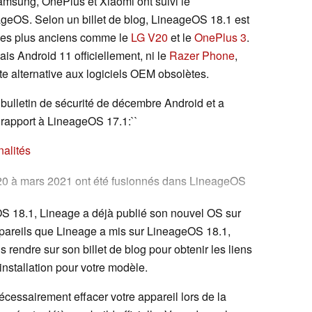
sung, OnePlus et Xiaomi ont suivi le
eOS. Selon un billet de blog, LineageOS 18.1 est
 les plus anciens comme le
LG V20
et le
OnePlus 3
.
is Android 11 officiellement, ni le
Razer Phone
,
e alternative aux logiciels OEM obsolètes.
bulletin de sécurité de décembre Android et a
r rapport à LineageOS 17.1:``
alités
 2020 à mars 2021 ont été fusionnés dans LineageOS
eOS 18.1, Lineage a déjà publié son nouvel OS sur
 tag android-11.0.0_r32, qui est le tag unifié de la
ppareils que Lineage a mis sur LineageOS 18.1,
ndre sur son billet de blog pour obtenir les liens
ur les appareils Qualcomm les plus récents, en
installation pour votre modèle.
romium 89.0.4389.105.
essairement effacer votre appareil lors de la
 a été grandement améliorée de plus d'une manière