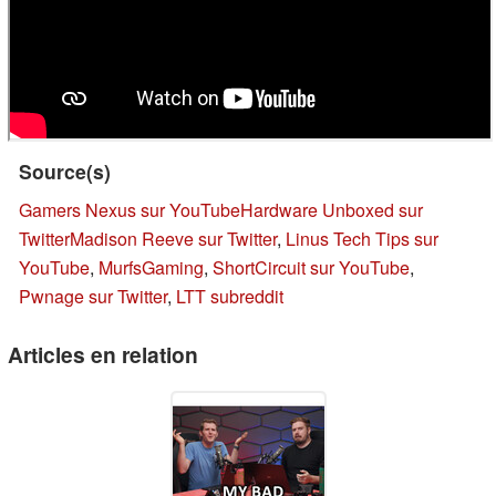
Source(s)
Gamers Nexus sur YouTube
Hardware Unboxed sur
Twitter
Madison Reeve sur Twitter
,
Linus Tech Tips sur
YouTube
,
MurfsGaming
,
ShortCircuit sur YouTube
,
Pwnage sur Twitter
,
LTT subreddit
Articles en relation