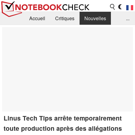
Accueil
Critiques
Nouvelles
...
FAQ
Bibliothèque
Guide d'achat
Recherche
Contact
Linus Tech Tips arrête temporairement
toute production après des allégations