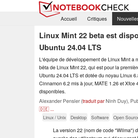
Accueil
Critiques
Nouvelle
Linux Mint 22 beta est disp
Ubuntu 24.04 LTS
L'équipe de développement de Linux Mint a mi
bêta de Linux Mint 22, qui est pour la premièr
Ubuntu 24.04 LTS et dotée du noyau Linux 6.
Cinnamon 6.2 mis à jour, MATE 1.26 et Xfce 
disponibles.
Alexander Pensler (
traduit par
Ninh Duy),
Pub
🇩🇪
...
Linux / Unix
Desktop
Software
Open Sourc
La version 22 (nom de code "Wilma") 