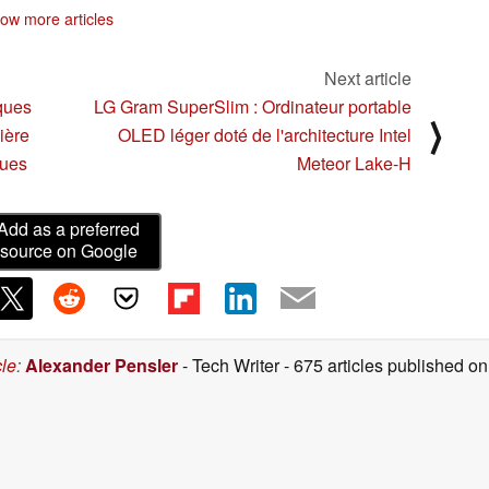
ne taille inférieure à
ow more articles
500 Mo
07/05/2024
Next article
sques
LG Gram SuperSlim : Ordinateur portable
⟩
ière
OLED léger doté de l'architecture Intel
ques
Meteor Lake-H
Add as a preferred
source on Google
cle
:
Alexander Pensler
- Tech Writer
- 675 articles published 