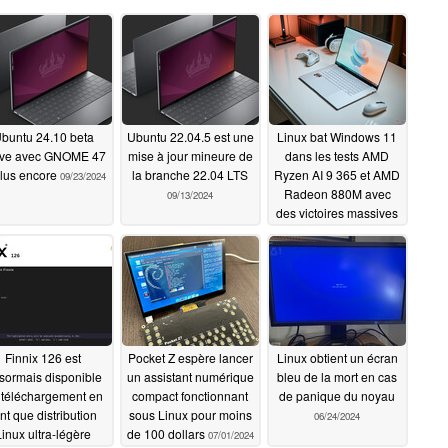
buntu 24.10 beta
Ubuntu 22.04.5 est une
Linux bat Windows 11
ive avec GNOME 47
mise à jour mineure de
dans les tests AMD
plus encore
la branche 22.04 LTS
Ryzen AI 9 365 et AMD
09/23/2024
Radeon 880M avec
09/13/2024
des victoires massives
dans les tests de jeux
08/02/2024
Finnix 126 est
Pocket Z espère lancer
Linux obtient un écran
sormais disponible
un assistant numérique
bleu de la mort en cas
 téléchargement en
compact fonctionnant
de panique du noyau
nt que distribution
sous Linux pour moins
06/24/2024
Linux ultra-légère
de 100 dollars
07/01/2024