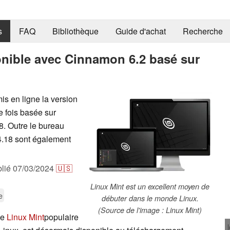
s
FAQ
Bibliothèque
Guide d'achat
Recherche
onible avec Cinnamon 6.2 basé sur
s en ligne la version
e fois basée sur
8. Outre le bureau
4.18 sont également
lié
07/03/2024
🇺🇸
Linux Mint est un excellent moyen de
e
débuter dans le monde Linux.
(Source de l'image : Linux Mint)
de
Linux Mint
populaire