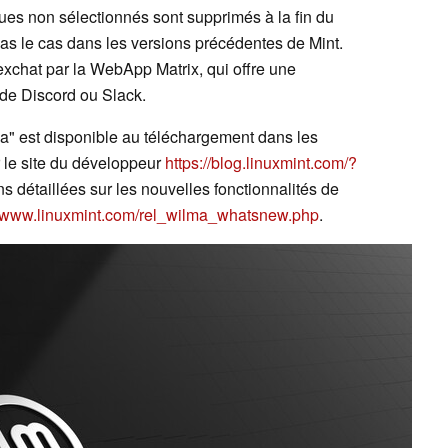
ues non sélectionnés sont supprimés à la fin du
 pas le cas dans les versions précédentes de Mint.
exchat par la WebApp Matrix, qui offre une
de Discord ou Slack.
a" est disponible au téléchargement dans les
le site du développeur
https://blog.linuxmint.com/?
s détaillées sur les nouvelles fonctionnalités de
//www.linuxmint.com/rel_wilma_whatsnew.php
.