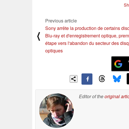
fil Qualcomm SDX et
d'u
Sh
les GPU Intel
Battlemage
07/30/2024
Previous article
Sony arrête la production de certains di
⟨
Blu-ray et d'enregistrement optique, prem
étape vers l'abandon du secteur des dis
optiques
Editor of the
original arti