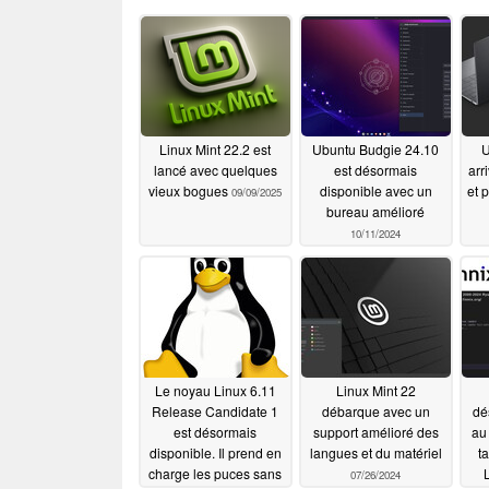
Linux Mint 22.2 est
Ubuntu Budgie 24.10
U
lancé avec quelques
est désormais
arr
vieux bogues
disponible avec un
et 
09/09/2025
bureau amélioré
10/11/2024
Le noyau Linux 6.11
Linux Mint 22
Release Candidate 1
débarque avec un
dé
est désormais
support amélioré des
au
disponible. Il prend en
langues et du matériel
ta
charge les puces sans
07/26/2024