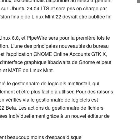
 Linux, est désormais disponible au téléchargement
é sur Ubuntu 24.04 LTS et sera pris en charge par
ion finale de Linux Mint 22 devrait être publiée fin
Linux 6.8, et PipeWire sera pour la première fois le
bution. L'une des principales nouveautés du bureau
est l'application GNOME Online Accounts GTK X,
e d'interface graphique libadwaita de Gnome et peut
ce et MATE de Linux Mint.
le gestionnaire de logiciels mintinstall, qui
ment et être plus facile à utiliser. Pour des raisons
on vérifiés via le gestionnaire de logiciels est
2 Beta. Les actions du gestionnaire de fichiers
es individuellement grâce à un nouvel éditeur de
lisent beaucoup moins d'espace disque