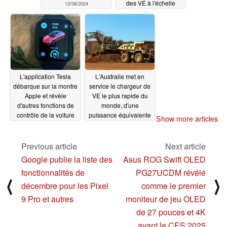
des VE à l'échelle
12/08/2024
nationale
12/05/2024
L'application Tesla
L'Australie met en
débarque sur la montre
service le chargeur de
Apple et révèle
VE le plus rapide du
d'autres fonctions de
monde, d'une
contrôle de la voiture
puissance équivalente
Show more articles
à celle d'un
12/04/2024
superchargeur Tesla
Semi V4
Previous article
Next article
12/04/2024
Google publie la liste des
Asus ROG Swift OLED
fonctionnalités de
PG27UCDM révélé
⟨
⟩
décembre pour les Pixel
comme le premier
9 Pro et autres
moniteur de jeu OLED
de 27 pouces et 4K
avant le CES 2025