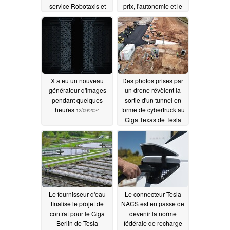
service Robotaxis et
prix, l'autonomie et le
Waymo
calendrier de
12/10/2024
lancement pour 2025
12/10/2024
X a eu un nouveau
Des photos prises par
générateur d'images
un drone révèlent la
pendant quelques
sortie d'un tunnel en
heures
forme de cybertruck au
12/09/2024
Giga Texas de Tesla
12/09/2024
Le fournisseur d'eau
Le connecteur Tesla
finalise le projet de
NACS est en passe de
contrat pour le Giga
devenir la norme
Berlin de Tesla
fédérale de recharge