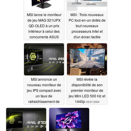
MSI lance le moniteur
MSI : Trois nouveaux
de jeu MAG 321UPX
PC tout-en-un dotés de
QD-OLED à un prix
tout nouveaux
inférieur à celui des
processeurs Intel et
concurrents ASUS
d'un écran tactile
ROG, Dell Alienware et
03/28/2024
Gigabyte AORUS
04/05/2024
MSI annonce un
MSI révèle la
nouveau moniteur de
disponibilité de son
jeu IPS compact avec
premier moniteur de
un taux de
jeu Mini LED 500 Hz et
rafraîchissement de
1440p
03/21/2024
180 Hz et la prise en
charge du VRR
03/21/2024