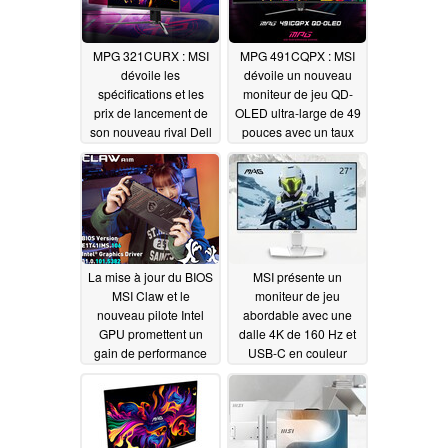
MPG 321CURX : MSI
MPG 491CQPX : MSI
dévoile les
dévoile un nouveau
spécifications et les
moniteur de jeu QD-
prix de lancement de
OLED ultra-large de 49
son nouveau rival Dell
pouces avec un taux
Alienware AW3225QF
de rafraîchissement de
240 Hz
08/17/2024
08/17/2024
La mise à jour du BIOS
MSI présente un
MSI Claw et le
moniteur de jeu
nouveau pilote Intel
abordable avec une
GPU promettent un
dalle 4K de 160 Hz et
gain de performance
USB-C en couleur
de 43,5 %
blanche
04/22/2024
04/12/2024