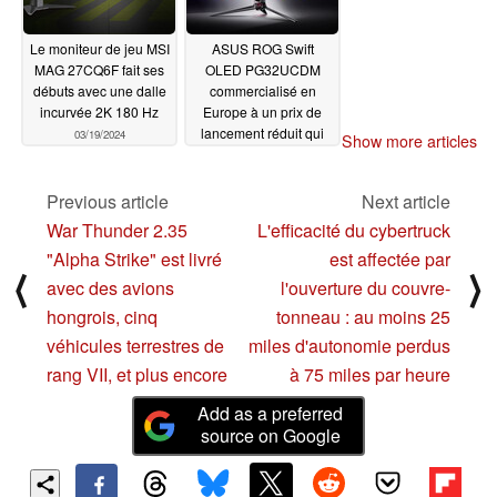
Le moniteur de jeu MSI
ASUS ROG Swift
MAG 27CQ6F fait ses
OLED PG32UCDM
débuts avec une dalle
commercialisé en
incurvée 2K 180 Hz
Europe à un prix de
lancement réduit qui
03/19/2024
Show more articles
dépasse encore les
concurrents MSI MPG
321URX QD-OLED et
Previous article
Next article
Alienware AW3225QF
War Thunder 2.35
L'efficacité du cybertruck
03/15/2024
"Alpha Strike" est livré
est affectée par
⟨
⟩
avec des avions
l'ouverture du couvre-
hongrois, cinq
tonneau : au moins 25
véhicules terrestres de
miles d'autonomie perdus
rang VII, et plus encore
à 75 miles par heure
Add as a preferred
source on Google