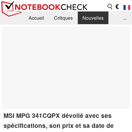
Accueil
Critiques
Nouvelles
...
FAQ
Bibliothèque
Guide d'achat
Recherche
Contact
MSI MPG 341CQPX dévoilé avec ses
spécifications, son prix et sa date de