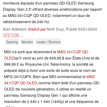
moniteurs équipés d'un panneau QD-OLED Samsung
Display 'Gen 2.5' offrant diverses améliorations par rapport
au MAG 341CQP QD-OLED, notamment un taux de
rafraîchissement de 240 Hz.
Alex Alderson (
traduit par
Ninh Duy),
Publié
03/21/2024
🇺🇸
🇨🇳
...
Gaming
Monitor
Leaks / Rumors
MSI n'a sorti que récemment le
MAG 341CQP QD-
OLED
qu'il vend au prix de 829,99 $ aux États-Unis et de
998,99 £ au Royaume-Uni. Néanmoins, la société se
prépare déjà à livrer une sorte de suite sous le nom de
MPG 341CQPX. Bien que MSI commercialise le
MAG
341CQP QD-OLED
comme étant doté d'un panneau QD-
OLED de nouvelle génération, il utilise en réalité un
panneau Samsung Display Gen 1 qui affiche une
résolution de 3 440 x 1 440 (1440p) et une fréquence de