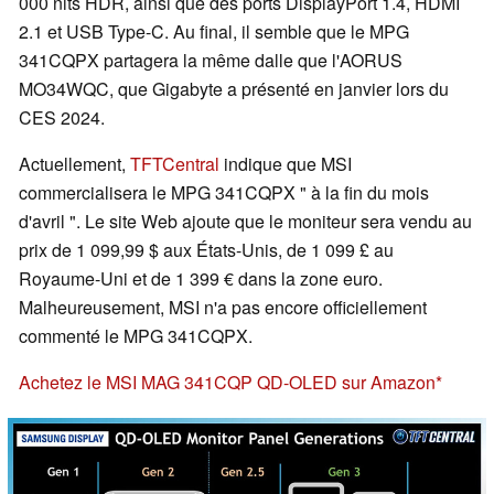
000 nits HDR, ainsi que des ports DisplayPort 1.4, HDMI
2.1 et USB Type-C. Au final, il semble que le MPG
341CQPX partagera la même dalle que l'AORUS
MO34WQC, que Gigabyte a présenté en janvier lors du
CES 2024.
Actuellement,
TFTCentral
indique que MSI
commercialisera le MPG 341CQPX " à la fin du mois
d'avril ". Le site Web ajoute que le moniteur sera vendu au
prix de 1 099,99 $ aux États-Unis, de 1 099 £ au
Royaume-Uni et de 1 399 € dans la zone euro.
Malheureusement, MSI n'a pas encore officiellement
commenté le MPG 341CQPX.
Achetez le MSI MAG 341CQP QD-OLED sur Amazon