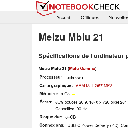
Accueil
Critiques
Nouvelle
Meizu Mblu 21
Spécifications de l'ordinateur 
Meizu Mblu 21 (
Mblu Gamme
)
Processeur
unknown
Carte graphique
ARM Mali-G57 MP2
Mémoire
4 Go
Écran
6.79 pouces 20:9, 1640 x 720 pixel 264
Capacitive, 90 Hz
Disque dur
64GB
Connexions
USB-C Power Delivery (PD), Con