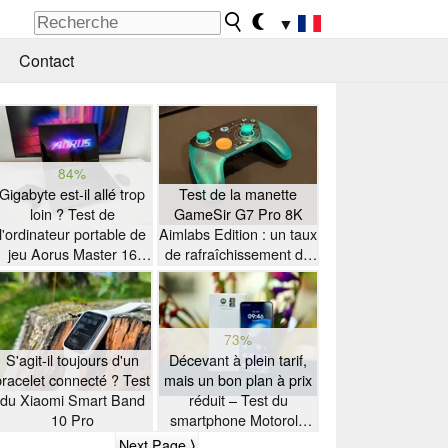
▼
Contact
84%
Gigabyte est-il allé trop
Test de la manette
loin ? Test de
GameSir G7 Pro 8K
l'ordinateur portable de
Aimlabs Edition : un taux
jeu Aorus Master 16
de rafraîchissement de
équipé d'un processeur
8K à petit prix
AMD Zen 5
73%
S'agit-il toujours d'un
Décevant à plein tarif,
bracelet connecté ? Test
mais un bon plan à prix
du Xiaomi Smart Band
réduit – Test du
10 Pro
smartphone Motorola
Moto G47
Next Page ⟩