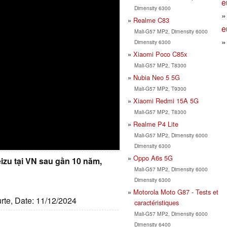
e
Dimensity 6300
Realme C83
e
Mali-G57 MP2, Dimensity 6000
Dimensity 6300
Xiaomi Poco C85x
Mali-G57 MP2, T8300
Nubia Neo 5 5G
Mali-G57 MP2, T9300
Xiaomi Redmi 15A 5G
Mali-G57 MP2, T8300
Realme P4 Lite
Mali-G57 MP2, Dimensity 6000
Dimensity 6300
Oppo A6s 5G
eizu tại VN sau gần 10 năm,
Mali-G57 MP2, Dimensity 6000
Dimensity 6300
Motorola Moto G87 - Tests et
urte, Date: 11/12/2024
caractéristiques
Mali-G57 MP2, Dimensity 6000
Dimensity 6400