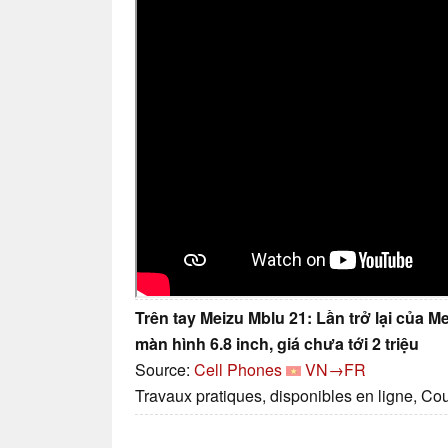
Trên tay Meizu Mblu 21: Lần trở lại của M
màn hình 6.8 inch, giá chưa tới 2 triệu
Source:
Cell Phones
VN→FR
Travaux pratiques, disponibles en ligne, Co