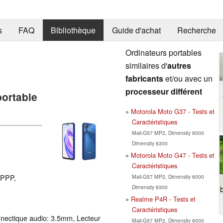
s
FAQ
Bibliothèque
Guide d'achat
Recherche
Ordinateurs portables
similaires d'
autres
fabricants
et/ou avec un
processeur différent
portable
Motorola Moto G37 - Tests et
Caractéristiques
Mali-G57 MP2, Dimensity 6000
Dimensity 6300
Motorola Moto G47 - Tests et
Caractéristiques
 PPP,
Mali-G57 MP2, Dimensity 6000
Dimensity 6300
Realme P4R - Tests et
Caractéristiques
nectique audio: 3.5mm, Lecteur
Mali-G57 MP2, Dimensity 6000