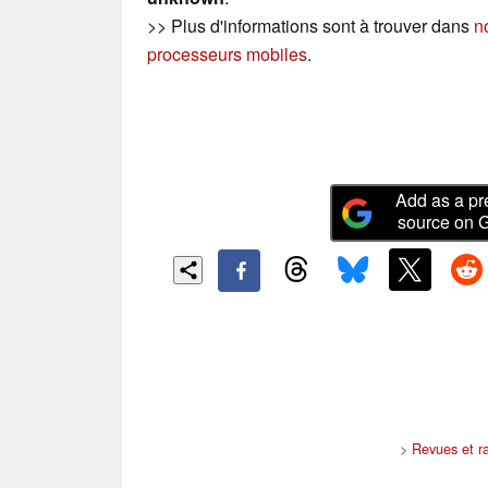
>> Plus d'informations sont à trouver dans
n
processeurs mobiles
.
Add as a pr
source on 
>
Revues et ra