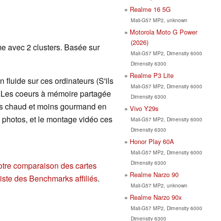
Realme 16 5G
Mali-G57 MP2, unknown
Motorola Moto G Power
(2026)
e avec 2 clusters. Basée sur
Mali-G57 MP2, Dimensity 6000
Dimensity 6300
Realme P3 Lite
 fluide sur ces ordinateurs (S'ils
Mali-G57 MP2, Dimensity 6000
. Les coeurs à mémoire partagée
Dimensity 6300
ins chaud et moins gourmand en
Vivo Y29s
de photos, et le montage vidéo ces
Mali-G57 MP2, Dimensity 6000
Dimensity 6300
Honor Play 60A
Mali-G57 MP2, Dimensity 6000
Dimensity 6300
otre comparaison des cartes
Realme Narzo 90
liste des Benchmarks affiliés
.
Mali-G57 MP2, unknown
Realme Narzo 90x
Mali-G57 MP2, Dimensity 6000
Dimensity 6300