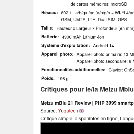
de cartes mémoires: microSD
Réseau
802.11 a/b/g/n/ac (a/b/g/n = Wi-Fi 4/ac
GSM, UMTS, LTE, Dual SIM, GPS
Taille
Hauteur x Largeur x Profondeur (en mm)
Batterie
4900 mAh Lithium-Ion
Système d'exploitation
Android 14
Appareil photo
Appareil photo primaire: 13 M
Appareil photo secondaire: 8
Fonctionnalités additionnelles
Clavier: OnS
Poids
196 g
Critiques pour le/la Meizu Mblu
Meizu mBlu 21 Review | PHP 3999 smartp
Source:
Yugatech
Critique simple, disponibles en ligne, Long