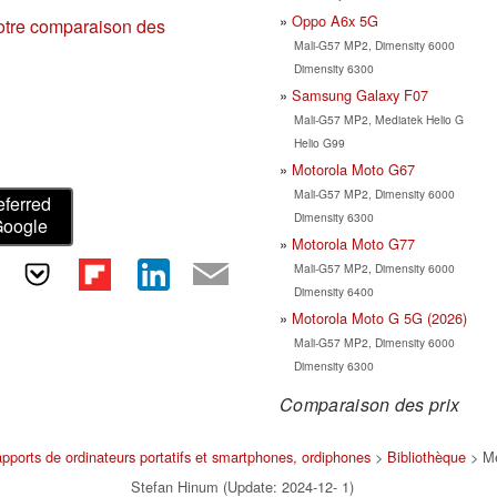
Oppo A6x 5G
otre comparaison des
Mali-G57 MP2, Dimensity 6000
Dimensity 6300
Samsung Galaxy F07
Mali-G57 MP2, Mediatek Helio G
Helio G99
Motorola Moto G67
Mali-G57 MP2, Dimensity 6000
eferred
Dimensity 6300
Google
Motorola Moto G77
Mali-G57 MP2, Dimensity 6000
Dimensity 6400
Motorola Moto G 5G (2026)
Mali-G57 MP2, Dimensity 6000
Dimensity 6300
Comparaison des prix
pports de ordinateurs portatifs et smartphones, ordiphones
>
Bibliothèque
> Me
Stefan Hinum (Update: 2024-12- 1)