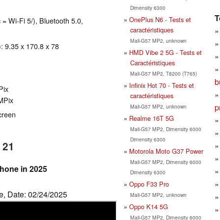
Dimensity 6300
T
OnePlus N6 - Tests et
 = Wi-Fi 5/), Bluetooth 5.0,
caractéristiques
Mali-G57 MP2, unknown
: 9.35 x 170.8 x 78
HMD Vibe 2 5G - Tests et
Caractéristiques
Mali-G57 MP2, T8200 (T765)
b
Infinix Hot 70 - Tests et
Pix
caractéristiques
 MPix
p
Mali-G57 MP2, unknown
creen
Realme 16T 5G
Mali-G57 MP2, Dimensity 6000
Dimensity 6300
 21
Motorola Moto G37 Power
Mali-G57 MP2, Dimensity 6000
hone in 2025
Dimensity 6300
Oppo F33 Pro
ue, Date: 02/24/2025
Mali-G57 MP2, unknown
Oppo K14 5G
Mali-G57 MP2, Dimensity 6000