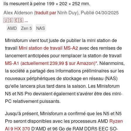
ils mesurent à peine 199 × 202 × 252 mm.
Alex Alderson (
traduit par
Ninh Duy),
Publié
04/30/2025
🇺🇸
🇪🇸
...
AMD
Zen 5
NAS
Minisforum vient tout juste de publier la mini station de
travail
Mini station de travail MS-A2
avec des remises de
lancement anticipées pour remplacer la station de travail
MS-A1
(actuellement 239,99 $ sur Amazon)
. Néanmoins,
la société a partagé des informations préliminaires sur les
nouveaux périphériques de stockage en réseau (NAS)
qu'elle lancera plus tard dans la saison. Les Minisforum
N5 et N5 Pro devraient également s'avérer être des mini-
PC relativement puissants.
Jusqu'à présent, Minisforum a confirmé que les N5 et N5
Pro seront disponibles avec les processeurs AMD
Ryzen
AI 9 HX 370
D'AMD et 96 Go de RAM DDR5 EEC SO-