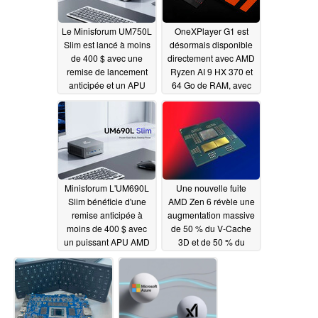
Le Minisforum UM750L
OneXPlayer G1 est
Slim est lancé à moins
désormais disponible
de 400 $ avec une
directement avec AMD
remise de lancement
Ryzen AI 9 HX 370 et
anticipée et un APU
64 Go de RAM, avec
AMD Ryzen inhabituel
des remises de
lancement anticipées
05/17/2025
05/15/2025
Minisforum L'UM690L
Une nouvelle fuite
Slim bénéficie d'une
AMD Zen 6 révèle une
remise anticipée à
augmentation massive
moins de 400 $ avec
de 50 % du V-Cache
un puissant APU AMD
3D et de 50 % du
Ryzen
nombre de cœurs
05/13/2025
05/13/2025