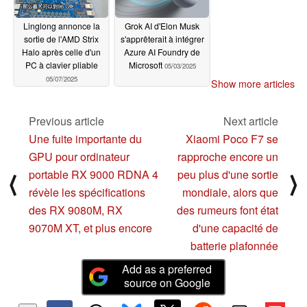
Linglong annonce la
Grok AI d'Elon Musk
sortie de l'AMD Strix
s'apprêterait à intégrer
Halo après celle d'un
Azure AI Foundry de
PC à clavier pliable
Microsoft
05/03/2025
05/07/2025
Show more articles
Previous article
Next article
Une fuite importante du
Xiaomi Poco F7 se
GPU pour ordinateur
rapproche encore un
portable RX 9000 RDNA 4
peu plus d'une sortie
⟨
⟩
révèle les spécifications
mondiale, alors que
des RX 9080M, RX
des rumeurs font état
9070M XT, et plus encore
d'une capacité de
batterie plafonnée
Add as a preferred
source on Google