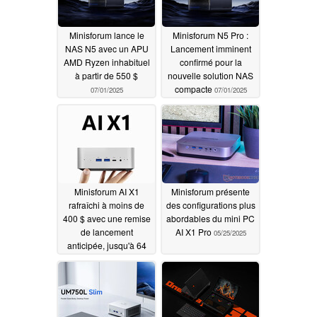
Minisforum lance le
Minisforum N5 Pro :
NAS N5 avec un APU
Lancement imminent
AMD Ryzen inhabituel
confirmé pour la
à partir de 550 $
nouvelle solution NAS
compacte
07/01/2025
07/01/2025
Minisforum AI X1
Minisforum présente
rafraîchi à moins de
des configurations plus
400 $ avec une remise
abordables du mini PC
de lancement
AI X1 Pro
05/25/2025
anticipée, jusqu'à 64
Go de RAM et de
nouvelles options
d'APU Ryzen d'AMD
05/28/2025