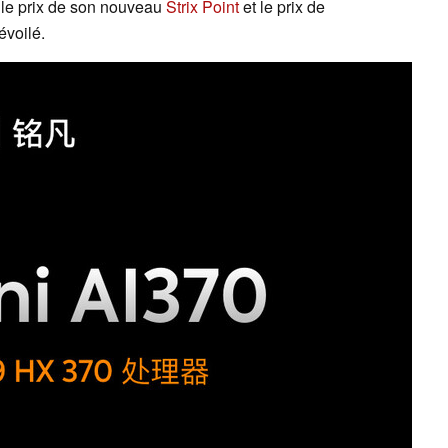
 le prix de son nouveau
Strix Point
et le prix de
évoilé.