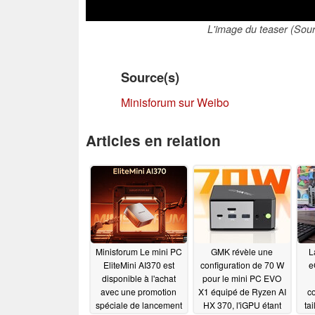
L'image du teaser (Sour
Source(s)
Minisforum sur Weibo
Articles en relation
Minisforum Le mini PC
GMK révèle une
L
EliteMini AI370 est
configuration de 70 W
e
disponible à l'achat
pour le mini PC EVO
avec une promotion
X1 équipé de Ryzen AI
c
spéciale de lancement
HX 370, l'iGPU étant
ta