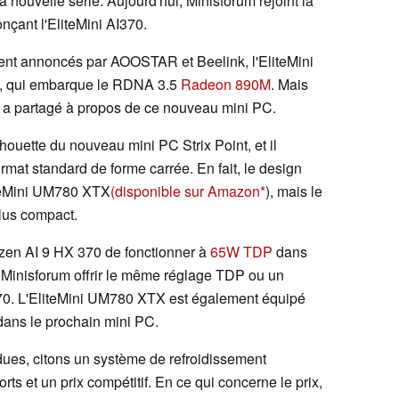
nouvelle série. Aujourd'hui, Minisforum rejoint la
nçant l'EliteMini AI370.
t annoncés par AOOSTAR et Beelink, l'EliteMini
, qui embarque le RDNA 3.5
Radeon 890M
. Mais
m a partagé à propos de ce nouveau mini PC.
ouette du nouveau mini PC Strix Point, et il
rmat standard de forme carrée. En fait, le design
liteMini UM780 XTX
(disponible sur Amazon
), mais le
lus compact.
zen AI 9 HX 370 de fonctionner à
65W TDP
dans
 Minisforum offrir le même réglage TDP ou un
I370. L'EliteMini UM780 XTX est également équipé
 dans le prochain mini PC.
ndues, citons un système de refroidissement
ts et un prix compétitif. En ce qui concerne le prix,