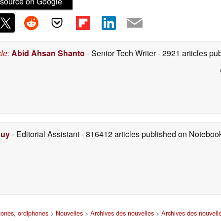
source on Google
cle
:
Abid Ahsan Shanto
- Senior Tech Writer
- 2921 articles p
Duy
- Editorial Assistant
- 816412 articles published on Notebo
hones, ordiphones
>
Nouvelles
>
Archives des nouvelles
>
Archives des nouvell