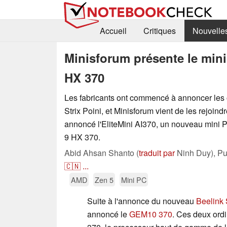
Accueil
Critiques
Nouvelle
Minisforum présente le mini
HX 370
Les fabricants ont commencé à annoncer les
Strix Poini, et Minisforum vient de les rejoind
annoncé l'EliteMini AI370, un nouveau mini
9 HX 370.
Abid Ahsan Shanto (
traduit par
Ninh Duy),
Pu
🇨🇳
...
AMD
Zen 5
Mini PC
Suite à l'annonce du nouveau
Beelink
annoncé le
GEM10 370
. Ces deux ord