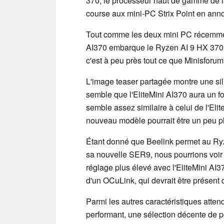
370, le processeur haut de gamme de la 
course aux mini-PC Strix Point en anno
Tout comme les deux mini PC récemmen
AI370 embarque le Ryzen AI 9 HX 370
c'est à peu près tout ce que Minisforu
L'image teaser partagée montre une silh
semble que l'EliteMini AI370 aura un fo
semble assez similaire à celui de l'E
nouveau modèle pourrait être un peu p
Étant donné que Beelink permet au Ry
sa nouvelle SER9, nous pourrions voir
réglage plus élevé avec l'EliteMini A
d'un OCuLink, qui devrait être présent
Parmi les autres caractéristiques atte
performant, une sélection décente de por