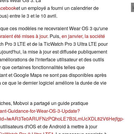
r vers Wear OS 3. La
acebook
et un employé a fourni un calendrier de
us) entre le 3 et le 10 avril.
e que ces modèles ne recevraient Wear OS 3 qu'une
aient été mises à jour
. Puis,
en janvier, la société
h Pro 3 LTE et de la TicWatch Pro 3 Ultra LTE pour
Aujourd'hui, la mise à jour est diffusée publiquement
éliorations de l'interface utilisateur et des outils
er que certaines fonctionnalités telles que
ant et Google Maps ne sont pas disponibles après
 ce que le dernier logiciel améliore la durée de vie
tches, Mobvoi a partagé un guide pratique
tant-Guidance-for-Wear-OS-3-Update?
bclid=IwAR3Te0ARUFNzPQhoLE7B3LmUcXDL82V6Hejfgp-
utilisateurs d'iOS et de Android à mettre à jour