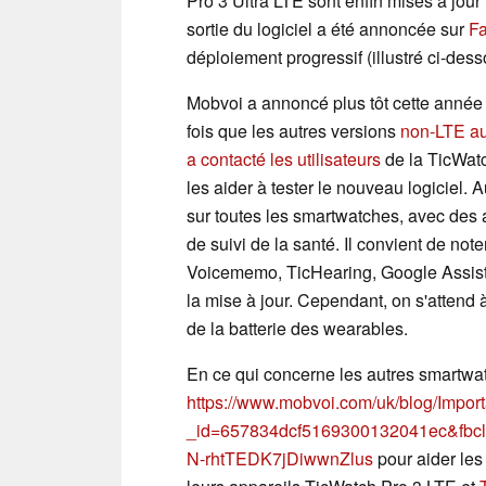
Pro 3 Ultra LTE sont enfin mises à jou
sortie du logiciel a été annoncée sur
F
déploiement progressif (illustré ci-desso
Mobvoi a annoncé plus tôt cette anné
fois que les autres versions
non-LTE aur
a contacté les utilisateurs
de la TicWatc
les aider à tester le nouveau logiciel. 
sur toutes les smartwatches, avec des am
de suivi de la santé. Il convient de not
Voicememo, TicHearing, Google Assist
la mise à jour. Cependant, on s'attend à
de la batterie des wearables.
En ce qui concerne les autres smartwa
https://www.mobvoi.com/uk/blog/Impor
_id=657834dcf5169300132041ec&f
N-rhtTEDK7jDiwwnZlus
pour aider les 