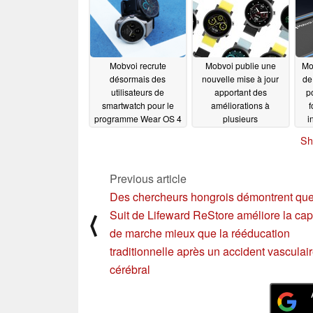
Mobvoi recrute
Mobvoi publie une
Mo
désormais des
nouvelle mise à jour
de
utilisateurs de
apportant des
p
smartwatch pour le
améliorations à
f
programme Wear OS 4
plusieurs
i
Beta
smartwatches
04/19/2024
04/03/2024
Sh
Previous article
Des chercheurs hongrois démontrent que
Suit de Lifeward ReStore améliore la cap
⟨
de marche mieux que la rééducation
traditionnelle après un accident vasculai
cérébral