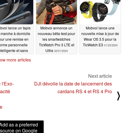
bvoi lance un tapis
Mobvoi annonce un
Mobvoi lance une
 marche à domicile
nouveau bêta-test pour
nouvelle mise à jour de
our une remise en
les smartwatches
Wear OS 3.5 pour la
orme personnelle
TicWatch Pro 3 LTE et
TicWatch E3
01/23/2024
ntelligente et sans
Ultra
02/01/2024
effort
03/02/2024
ow more articles
Next article
 l'Exo-
DJI dévoile la date de lancement des
acité
cardans RS 4 et RS 4 Pro
⟩
re
Add as a preferred
source on Google