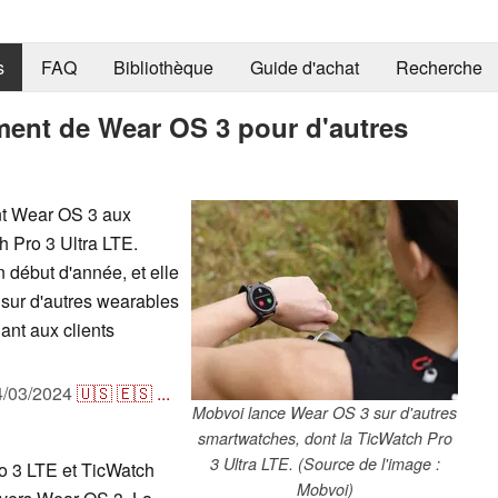
s
FAQ
Bibliothèque
Guide d'achat
Recherche
ent de Wear OS 3 pour d'autres
nt Wear OS 3 aux
 Pro 3 Ultra LTE.
en début d'année, et elle
 sur d'autres wearables
ant aux clients
4/03/2024
🇺🇸
🇪🇸
...
Mobvoi lance Wear OS 3 sur d'autres
smartwatches, dont la TicWatch Pro
3 Ultra LTE. (Source de l'image :
o 3 LTE et TicWatch
Mobvoi)