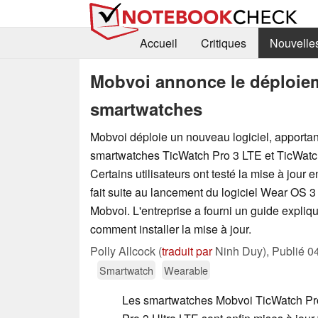
Accueil
Critiques
Nouvelle
Mobvoi annonce le déploiem
smartwatches
Mobvoi déploie un nouveau logiciel, apporta
smartwatches TicWatch Pro 3 LTE et TicWatch
Certains utilisateurs ont testé la mise à jour 
fait suite au lancement du logiciel Wear OS 3
Mobvoi. L'entreprise a fourni un guide expliqu
comment installer la mise à jour.
Polly Allcock (
traduit par
Ninh Duy),
Publié
0
Smartwatch
Wearable
Les smartwatches Mobvoi TicWatch Pr