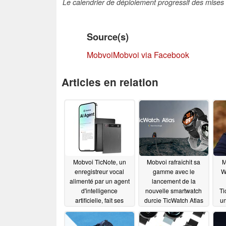
Le calendrier de déploiement progressif des mises
Source(s)
Mobvoi
Mobvoi via Facebook
Articles en relation
Mobvoi TicNote, un
Mobvoi rafraîchit sa
M
enregistreur vocal
gamme avec le
W
alimenté par un agent
lancement de la
d'intelligence
nouvelle smartwatch
Ti
artificielle, fait ses
durcie TicWatch Atlas
un
débuts
07/21/2025
10/15/2024