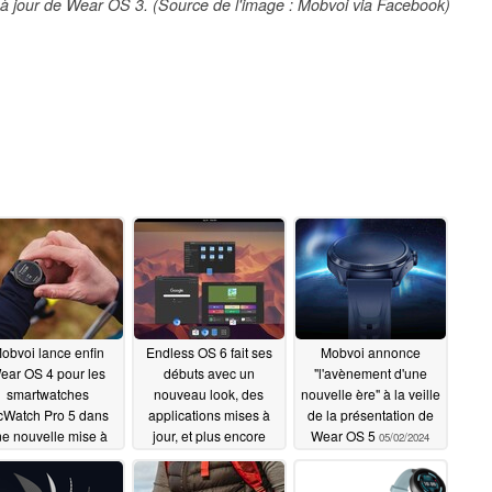
 à jour de Wear OS 3. (Source de l'image : Mobvoi via Facebook)
obvoi lance enfin
Endless OS 6 fait ses
Mobvoi annonce
ear OS 4 pour les
débuts avec un
"l'avènement d'une
smartwatches
nouveau look, des
nouvelle ère" à la veille
cWatch Pro 5 dans
applications mises à
de la présentation de
e nouvelle mise à
jour, et plus encore
Wear OS 5
05/02/2024
jour
09/04/2024
05/16/2024