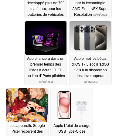
développé plus de 700
par la technologie
matériaux pour les
AMD FidelityFX Super
batteries de véhicules
Resolution
12/16/2023
électriques, les cellules
solaires, etc
12/17/2023
Apple lancera dans un
Apple met les bêtas
premier temps des
d'iOS 17.3 et d'iPadOS
iPads à écran OLED
17.3 à la disposition
au lieu d'iPads pliables
des développeurs
12/15/2023
12/15/2023
Les appareils Google
Apple L'étui de charge
Pixel reçoivent des
USB Type-C des