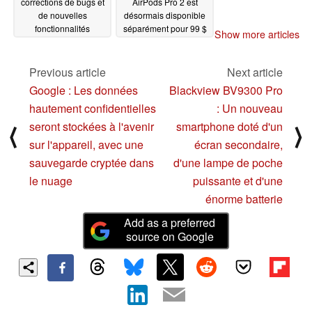
corrections de bugs et
AirPods Pro 2 est
de nouvelles
désormais disponible
fonctionnalités
séparément pour 99 $
Show more articles
cachées avec les
avec une protection
dernières builds bêta
IP54
12/14/2023
Previous article
Next article
12/14/2023
Google : Les données
Blackview BV9300 Pro
hautement confidentielles
: Un nouveau
seront stockées à l'avenir
smartphone doté d'un
⟨
⟩
sur l'appareil, avec une
écran secondaire,
sauvegarde cryptée dans
d'une lampe de poche
le nuage
puissante et d'une
énorme batterie
Add as a preferred
source on Google