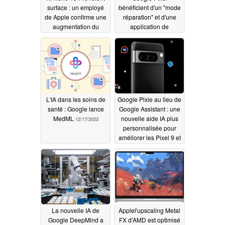
surface : un employé
bénéficient d'un "mode
de Apple confirme une
réparation" et d'une
augmentation du
application de
nombre de défauts sur
diagnostic
12/19/2023
les smartphones haut
de gamme en titane
12/22/2023
L'IA dans les soins de
Google Pixie au lieu de
santé : Google lance
Google Assistant : une
MedML
nouvelle aide IA plus
12/17/2023
personnalisée pour
améliorer les Pixel 9 et
Pixel 9 Pro
12/17/2023
La nouvelle IA de
Applel'upscaling Metal
Google DeepMind a
FX d'AMD est optimisé