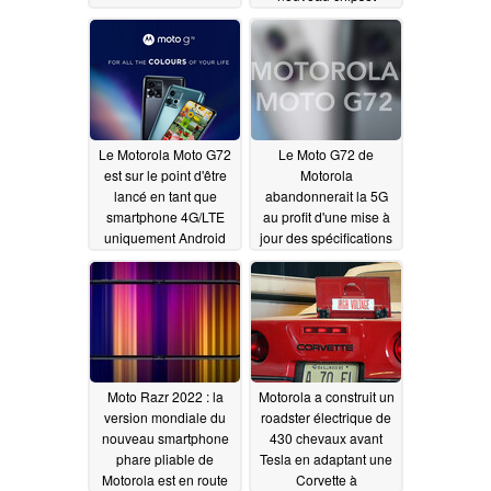
MediaTek Helio G99
10/12/2022
Le Motorola Moto G72
Le Moto G72 de
est sur le point d'être
Motorola
lancé en tant que
abandonnerait la 5G
smartphone 4G/LTE
au profit d'une mise à
uniquement Android
jour des spécifications
avec un écran OLED
et d'un look plus haut
haut de gamme et un
de gamme
09/28/2022
appareil photo
principal de 108 Mpx
09/29/2022
Moto Razr 2022 : la
Motorola a construit un
version mondiale du
roadster électrique de
nouveau smartphone
430 chevaux avant
phare pliable de
Tesla en adaptant une
Motorola est en route
Corvette à