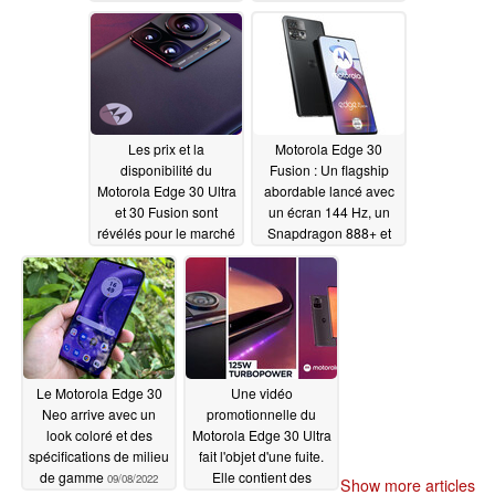
l'alimentation par
09/23/2022
batterie
09/14/2022
Les prix et la
Motorola Edge 30
disponibilité du
Fusion : Un flagship
Motorola Edge 30 Ultra
abordable lancé avec
et 30 Fusion sont
un écran 144 Hz, un
révélés pour le marché
Snapdragon 888+ et
indien
une charge rapide de
09/13/2022
68 W
09/09/2022
Le Motorola Edge 30
Une vidéo
Neo arrive avec un
promotionnelle du
look coloré et des
Motorola Edge 30 Ultra
spécifications de milieu
fait l'objet d'une fuite.
de gamme
Elle contient des
09/08/2022
Show more articles