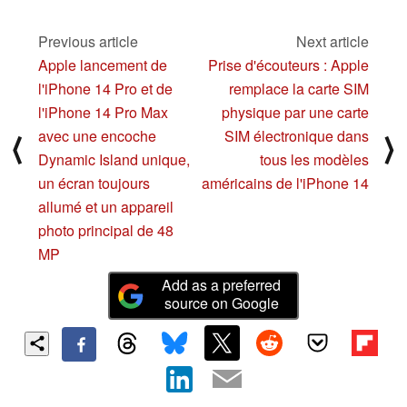
indices sur la charge
de 125 W, les
capacités de l'appareil
Previous article
Next article
photo de 200 MP et
Apple lancement de
Prise d'écouteurs : Apple
d'autres
l'iPhone 14 Pro et de
remplace la carte SIM
caractéristiques phares
09/04/2022
l'iPhone 14 Pro Max
physique par une carte
avec une encoche
SIM électronique dans
⟨
⟩
Dynamic Island unique,
tous les modèles
un écran toujours
américains de l'iPhone 14
allumé et un appareil
photo principal de 48
MP
Add as a preferred
source on Google