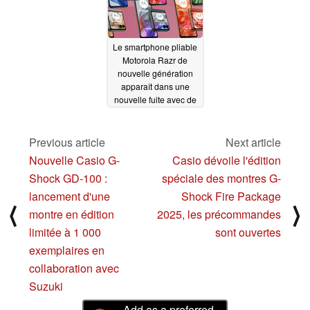
Le smartphone pliable
Motorola Razr de
nouvelle génération
apparaît dans une
nouvelle fuite avec de
vraies caractéristiques
(et un nom) phares
Previous article
Next article
02/08/2025
Nouvelle Casio G-
Casio dévoile l'édition
Shock GD-100 :
spéciale des montres G-
lancement d'une
Shock Fire Package
⟨
⟩
montre en édition
2025, les précommandes
limitée à 1 000
sont ouvertes
exemplaires en
collaboration avec
Suzuki
Add as a preferred