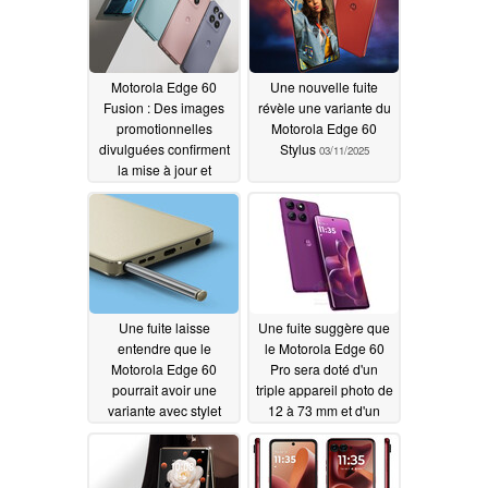
Motorola Edge 60
Une nouvelle fuite
Fusion : Des images
révèle une variante du
promotionnelles
Motorola Edge 60
divulguées confirment
Stylus
03/11/2025
la mise à jour et
annoncent une sortie
imminente
03/13/2025
Une fuite laisse
Une fuite suggère que
entendre que le
le Motorola Edge 60
Motorola Edge 60
Pro sera doté d'un
pourrait avoir une
triple appareil photo de
variante avec stylet
12 à 73 mm et d'un
bouton d'obturation
03/08/2025
dédié
03/02/2025