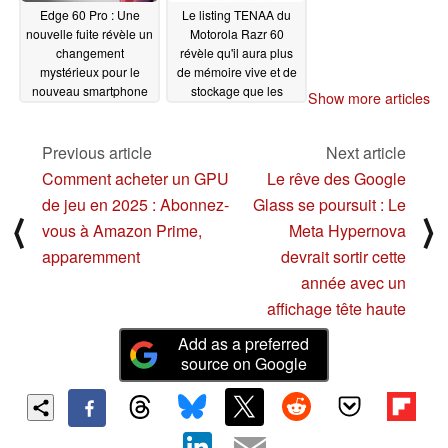
Edge 60 Pro : Une
Le listing TENAA du
nouvelle fuite révèle un
Motorola Razr 60
changement
révèle qu'il aura plus
mystérieux pour le
de mémoire vive et de
nouveau smartphone
stockage que les
Show more articles
de milieu de gamme
générations
de Motorola
précédentes
03/29/2025
03/27/2025
Previous article
Next article
Comment acheter un GPU
Le rêve des Google
de jeu en 2025 : Abonnez-
Glass se poursuit : Le
⟨
⟩
vous à Amazon Prime,
Meta Hypernova
apparemment
devrait sortir cette
année avec un
affichage tête haute
Add as a preferred
source on Google