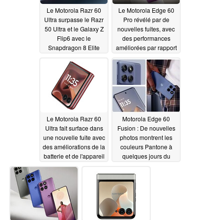
Le Motorola Razr 60
Le Motorola Edge 60
Ultra surpasse le Razr
Pro révélé par de
50 Ultra et le Galaxy Z
nouvelles fuites, avec
Flip6 avec le
des performances
Snapdragon 8 Elite
améliorées par rapport
à son prédécesseur
04/03/2025
04/02/2025
Le Motorola Razr 60
Motorola Edge 60
Ultra fait surface dans
Fusion : De nouvelles
une nouvelle fuite avec
photos montrent les
des améliorations de la
couleurs Pantone à
batterie et de l'appareil
quelques jours du
photo révélées
lancement
03/29/2025
03/31/2025