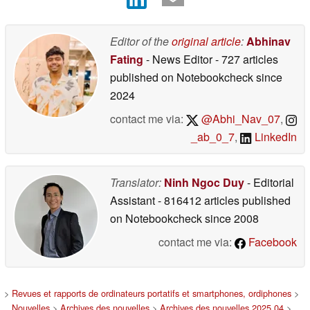
Editor of the
original article
:
Abhinav
Fating
- News Editor
- 727 articles
published on Notebookcheck
since
2024
contact me via:
@Abhi_Nav_07
,
_ab_0_7
,
LinkedIn
Translator:
Ninh Ngoc Duy
- Editorial
Assistant
- 816412 articles published
on Notebookcheck
since 2008
contact me via:
Facebook
>
Revues et rapports de ordinateurs portatifs et smartphones, ordiphones
>
Nouvelles
>
Archives des nouvelles
>
Archives des nouvelles 2025 04
>