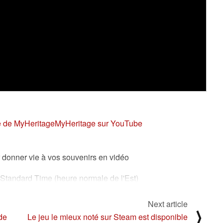
 de MyHeritage
MyHeritage sur YouTube
onner vie à vos souvenirs en vidéo
tandard Time (heure normale de l'Est)
INESS WIRE)--MyHeritage, la principale plateforme
Next article
⟩
, a annoncé aujourd'hui la sortie de LiveMemory™,
de
Le jeu le mieux noté sur Steam est disponible