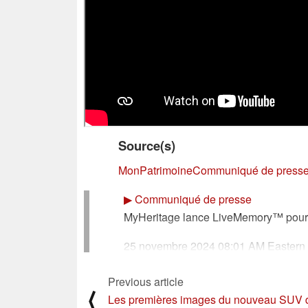
Source(s)
MonPatrimoine
Communiqué de presse
▶
Communiqué de presse
MyHeritage lance LiveMemory™ pour d
25 novembre 2024 08:01 AM Eastern S
TEL AVIV, Israël & LEHI, Utah--(BUS
Previous article
⟨
mondiale pour l'histoire des familles
Les premières images du nouveau SUV 