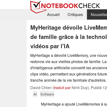
Accueil
Critiques
Nouvelle
MyHeritage dévoile LiveMem
de famille grâce à la techn
vidéos par l'IA
MyHeritage a dévoilé LiveMemory, une nouvell
redonne vie aux vieilles photos de famille. L
d'intelligence artificielle convertit les ancien
clips vidéo, permettant aux générations future
tranche animée de la vie familiale d'autrefois.
David Chien (
traduit par
Ninh Duy),
Publié
12
AI
Software
MyHeritage a ajouté LiveMemories à s