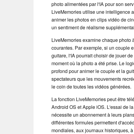
photo alimentées par l'IA pour son ser
LiveMemories utilise une intelligence a
animer les photos en clips vidéo de ci
un sentiment de réalisme supplémentaire 
LiveMemories examine chaque photo à l
courantes. Par exemple, si un couple es
guitare, l'IA pourrait choisir de jouer d
moment où la photo a été prise. Le logi
profond pour animer le couple et la guit
spectateurs que les mouvements recréés
le coin de toutes les vidéos générées.
La fonction LiveMemories peut être tél
Android OS et Apple iOS. L'essai de la f
nécessite un abonnement à leurs plan
différentes formules permettent d'accé
mondiales, aux journaux historiques, à 