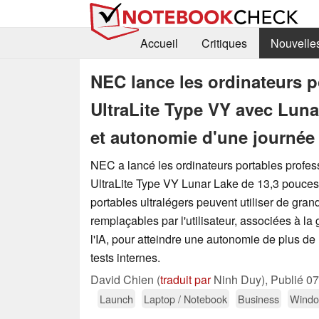
Accueil
Critiques
Nouvelle
NEC lance les ordinateurs p
UltraLite Type VY avec Lunar
et autonomie d'une journée
NEC a lancé les ordinateurs portables profe
UltraLite Type VY Lunar Lake de 13,3 pouces
portables ultralégers peuvent utiliser de gran
remplaçables par l'utilisateur, associées à la 
l'IA, pour atteindre une autonomie de plus de
tests internes.
David Chien (
traduit par
Ninh Duy),
Publié
07
Launch
Laptop / Notebook
Business
Wind