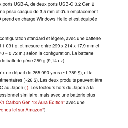
x ports USB-A, de deux ports USB-C 3.2 Gen 2
'une prise casque de 3,5 mm et d'un emplacement
D prend en charge Windows Hello et est équipée
 configuration standard et légère, avec une batterie
et 1 031 g, et mesure entre 299 x 214 x 17,9 mm et
 ~ 0,72 in.) selon la configuration. La batterie
de batterie pèse 259 g (9,14 oz).
ix de départ de 255 090 yens (~1 759 $), et la
émentaires (~28 $). Les deux produits peuvent être
EC au Japon (
)
. Les lecteurs hors du Japon à la
essionnel similaire, mais avec une batterie plus
X1 Carbon Gen 13 Aura Edition
avec une
vendu ici sur Amazon
).