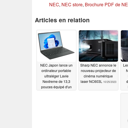
NEC
,
NEC store
,
Brochure PDF de N
Articles en relation
NEC Japon lance un
Sharp NEC annonce le
Le
ordinateur portable
nouveau projecteur de
N
ultraléger Lavie
cinéma numérique
Nextreme de 13,3
laser NC603L
d
10/25/2023
pouces équipé d'un
processeur Intel Core
jus
Ultra 7 258V
05/27/2026