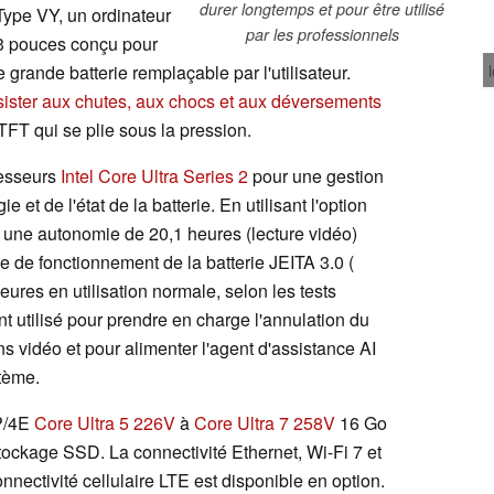
durer longtemps et pour être utilisé
Type VY, un ordinateur
par les professionnels
3 pouces conçu pour
 grande batterie remplaçable par l'utilisateur.
sister aux chutes, aux chocs et aux déversements
TFT qui se plie sous la pression.
cesseurs
Intel Core Ultra Series 2
pour une gestion
 et de l'état de la batterie. En utilisant l'option
 une autonomie de 20,1 heures (lecture vidéo)
 de fonctionnement de la batterie JEITA 3.0 (
es en utilisation normale, selon les tests
 utilisé pour prendre en charge l'annulation du
ns vidéo et pour alimenter l'agent d'assistance AI
tème.
4P/4E
Core Ultra 5 226V
à
Core Ultra 7 258V
16 Go
ockage SSD. La connectivité Ethernet, Wi-Fi 7 et
nnectivité cellulaire LTE est disponible en option.