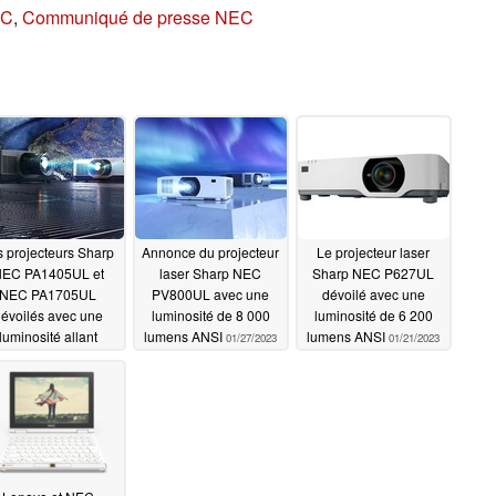
EC
,
Communiqué de presse NEC
s projecteurs Sharp
Annonce du projecteur
Le projecteur laser
EC PA1405UL et
laser Sharp NEC
Sharp NEC P627UL
NEC PA1705UL
PV800UL avec une
dévoilé avec une
évoilés avec une
luminosité de 8 000
luminosité de 6 200
luminosité allant
lumens ANSI
lumens ANSI
01/27/2023
01/21/2023
qu'à 17 000 lumens
01/31/2023