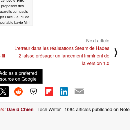
Lenovo et NEC
proposent des
ppareils compacts
ger Lake - le PC de
 portable Lavie Mini
8 pouces et
ultraportable Lavie
o Mobile 13 pouces
Next article
01/08/2021
L'erreur dans les réalisations Steam de Hades
⟩
fil
2 laisse présager un lancement imminent de
la version 1.0
Add as a preferred
source on Google
cle
:
David Chien
- Tech Writer
- 1064 articles published on No