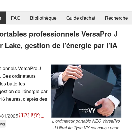
s
FAQ
Bibliothèque
Guide d'achat
Recherche
ortables professionnels VersaPro J
 Lake, gestion de l'énergie par l'IA
ssionnels VersaPro J
. Ces ordinateurs
des batteries
gestion de l'énergie par
 16 heures, d'après des
/31/2025
🇺🇸
🇪🇸
...
L'ordinateur portable NEC VersaPro
ows
J UltraLite Type VY est conçu pour