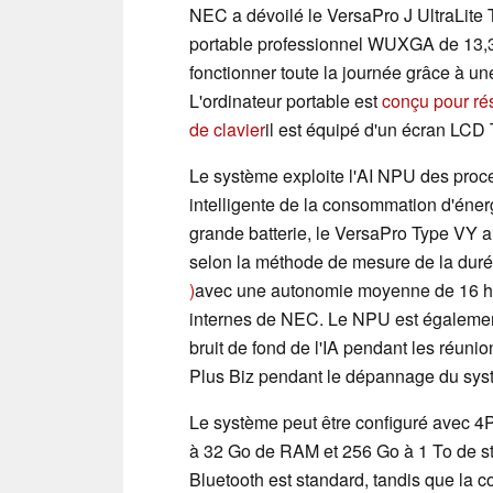
NEC a dévoilé le VersaPro J UltraLite 
portable professionnel WUXGA de 13,
fonctionner toute la journée grâce à une
L'ordinateur portable est
conçu pour ré
de clavier
il est équipé d'un écran LCD 
Le système exploite l'AI NPU des pro
intelligente de la consommation d'énergie
grande batterie, le VersaPro Type VY a
selon la méthode de mesure de la durée
)
avec une autonomie moyenne de 16 heur
internes de NEC. Le NPU est également
bruit de fond de l'IA pendant les réunio
Plus Biz pendant le dépannage du sys
Le système peut être configuré avec 
à 32 Go de RAM et 256 Go à 1 To de st
Bluetooth est standard, tandis que la co