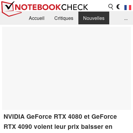
Accueil
Critiques
Nouvelles
...
FAQ
Bibliothèque
Guide d'achat
Recherche
Contact
NVIDIA GeForce RTX 4080 et GeForce
RTX 4090 voient leur prix baisser en