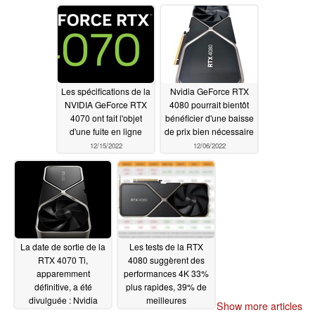
RTX 3060 Ti
4080 12 Go
12/15/2022
12/15/2022
Les spécifications de la
Nvidia GeForce RTX
NVIDIA GeForce RTX
4080 pourrait bientôt
4070 ont fait l'objet
bénéficier d'une baisse
d'une fuite en ligne
de prix bien nécessaire
12/15/2022
12/06/2022
La date de sortie de la
Les tests de la RTX
RTX 4070 Ti,
4080 suggèrent des
apparemment
performances 4K 33%
définitive, a été
plus rapides, 39% de
divulguée : Nvidia
meilleures
Show more articles
pourrait lancer la
performances/W, et