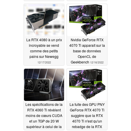
de perforation.
12/21/2022
L'entreprise avait prévu
le GH202 Hopper
comme solution de
secours au cas où
AMD disposerait d'un
RDNA 3 plus rapide
La RTX 4080 à un prix
Nvidia GeForce RTX
12/21/2022
incroyable se vend
4070 Ti apparaît sur la
comme des petits
base de données
pains sur Newegg
OpenCL de
Geekbench
12/17/2022
12/16/2022
Les spécifications de la
La fuite des GPU PNY
RTX 4060 Ti révèlent
GeForce RTX 4070 Ti
moins de cœurs CUDA
suggère que la RTX
et un TGP de 20 W
4070 Ti n'est qu'un
supérieur à celui de la
rebadge de la RTX