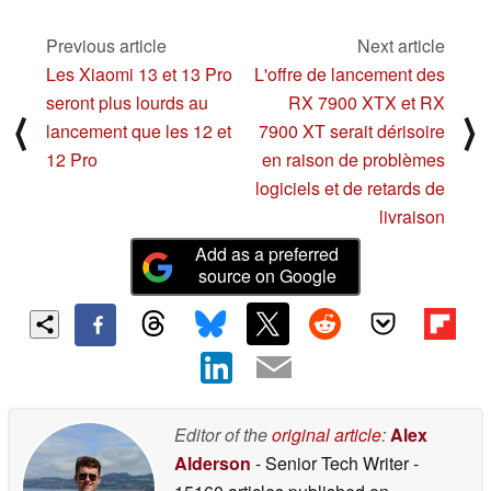
supposée RTX 4080
31% de moins de
12 GB le 5 janvier
performances/prix pour
Previous article
Next article
le GPU par rapport à la
12/06/2022
Les Xiaomi 13 et 13 Pro
L'offre de lancement des
RTX 3080
11/28/2022
seront plus lourds au
RX 7900 XTX et RX
⟨
⟩
lancement que les 12 et
7900 XT serait dérisoire
12 Pro
en raison de problèmes
logiciels et de retards de
livraison
Add as a preferred
source on Google
Editor of the
original article
:
Alex
Alderson
- Senior Tech Writer
-