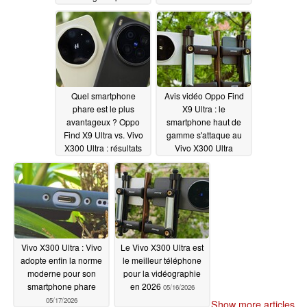
l'iPhone 17
06/06/2026
Quel smartphone
Avis vidéo Oppo Find
phare est le plus
X9 Ultra : le
avantageux ? Oppo
smartphone haut de
Find X9 Ultra vs. Vivo
gamme s'attaque au
X300 Ultra : résultats
Vivo X300 Ultra
de l'évaluation
05/29/2026
05/29/2026
Vivo X300 Ultra : Vivo
Le Vivo X300 Ultra est
adopte enfin la norme
le meilleur téléphone
moderne pour son
pour la vidéographie
smartphone phare
en 2026
05/16/2026
05/17/2026
Show more articles