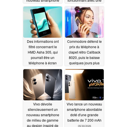
nouveau smartphone
fonctionnant avec une
Vivo révèlent des
pellicule 35 mm
appareils photo Zeiss,
07/01/2026
une batterie de 7 000
mAh et bien plus
encore
07/05/2026
Des informations ont
Commodore défend le
filtré concernant le
prix du téléphone à
HMD Asha 305, qui
clapet rétro Callback
pourrait être un
8020, puis le baisse
téléphone à écran
quelques jours plus
tactile compact et bon
tard
06/26/2026
marché
06/26/2026
Vivo dévoile
Vivo lance un nouveau
silencieusement un
smartphone abordable
nouveau smartphone
doté d'une grande
de milieu de gamme
batterie de 7 200 mAh
au design inspiré de
05/30/2026