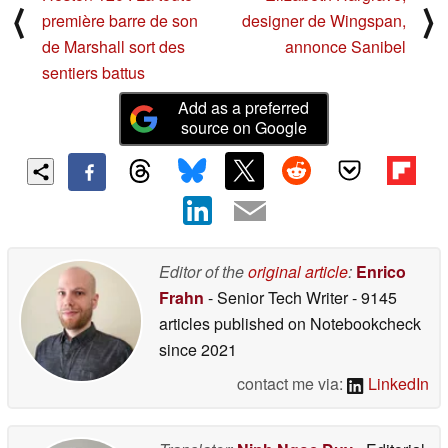
⟨
⟩
première barre de son
designer de Wingspan,
de Marshall sort des
annonce Sanibel
sentiers battus
Add as a preferred
source on Google
Editor of the
original article
:
Enrico
Frahn
- Senior Tech Writer
- 9145
articles published on Notebookcheck
since 2021
contact me via:
LinkedIn