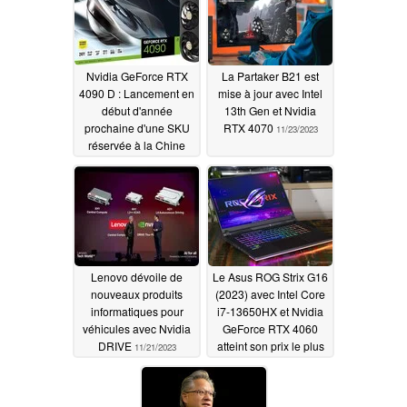
dans certains jeux
12/01/2023
Nvidia GeForce RTX
La Partaker B21 est
4090 D : Lancement en
mise à jour avec Intel
début d'année
13th Gen et Nvidia
prochaine d'une SKU
RTX 4070
11/23/2023
réservée à la Chine
avec un GPU AD102-
250
11/30/2023
Lenovo dévoile de
Le Asus ROG Strix G16
nouveaux produits
(2023) avec Intel Core
informatiques pour
i7-13650HX et Nvidia
véhicules avec Nvidia
GeForce RTX 4060
DRIVE
atteint son prix le plus
11/21/2023
bas sur Amazon
11/21/2023