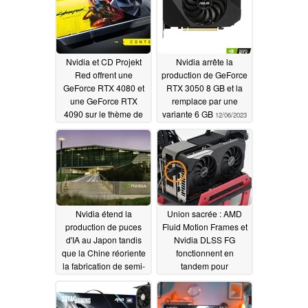
Nvidia et CD Projekt
Nvidia arrête la
Red offrent une
production de GeForce
GeForce RTX 4080 et
RTX 3050 8 GB et la
une GeForce RTX
remplace par une
4090 sur le thème de
variante 6 GB
12/06/2023
Cyberpunk 2077
Ultimate Edition
12/07/2023
Nvidia étend la
Union sacrée : AMD
production de puces
Fluid Motion Frames et
d'IA au Japon tandis
Nvidia DLSS FG
que la Chine réoriente
fonctionnent en
la fabrication de semi-
tandem pour
conducteurs vers Hong
augmenter jusqu'à 3
Kong
fois le nombre
12/06/2023
d'images par seconde