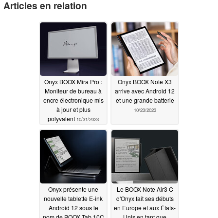
Articles en relation
Onyx BOOX Mira Pro :
Onyx BOOX Note X3
Moniteur de bureau à
arrive avec Android 12
encre électronique mis
et une grande batterie
à jour et plus
10/23/2023
polyvalent
10/31/2023
Onyx présente une
Le BOOX Note Air3 C
nouvelle tablette E-ink
d'Onyx fait ses débuts
Android 12 sous le
en Europe et aux États-
nom de BOOX Tab 10C
Unis en tant que