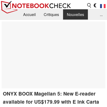
Accueil
Critiques
Nouvelles
...
FAQ
Bibliothèque
Guide d'achat
Recherche
Contact
ONYX BOOX Magellan 5: New E-reader
available for US$179.99 with E Ink Carta