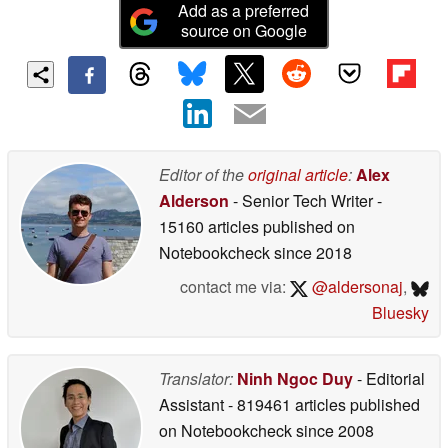
Add as a preferred
source on Google
Editor of the
original article
:
Alex
Alderson
- Senior Tech Writer
-
15160 articles published on
Notebookcheck
since 2018
contact me via:
@aldersonaj
,
Bluesky
Translator:
Ninh Ngoc Duy
- Editorial
Assistant
- 819461 articles published
on Notebookcheck
since 2008