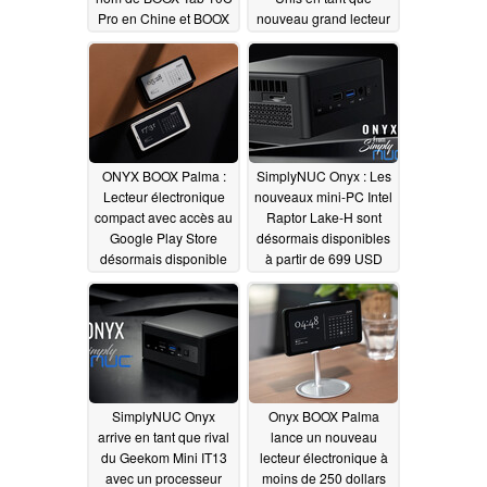
Pro en Chine et BOOX
nouveau grand lecteur
Tab Ultra C Pro aux
électronique avec
États-Unis
écran couleur
10/18/2023
10/18/2023
ONYX BOOX Palma :
SimplyNUC Onyx : Les
Lecteur électronique
nouveaux mini-PC Intel
compact avec accès au
Raptor Lake-H sont
Google Play Store
désormais disponibles
désormais disponible
à partir de 699 USD
en Europe et aux États-
08/30/2023
Unis
09/21/2023
SimplyNUC Onyx
Onyx BOOX Palma
arrive en tant que rival
lance un nouveau
du Geekom Mini IT13
lecteur électronique à
avec un processeur
moins de 250 dollars