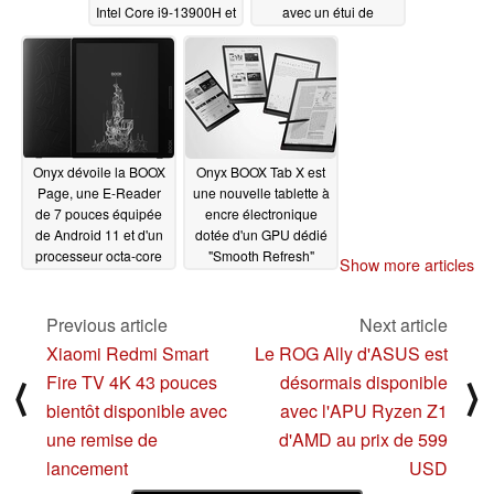
Intel Core i9-13900H et
avec un étui de
jusqu'à 96 Go de RAM
protection gratuit
DDR5
08/26/2023
07/12/2023
Onyx dévoile la BOOX
Onyx BOOX Tab X est
Page, une E-Reader
une nouvelle tablette à
de 7 pouces équipée
encre électronique
de Android 11 et d'un
dotée d'un GPU dédié
processeur octa-core
"Smooth Refresh"
Show more articles
06/30/2023
01/23/2023
Previous article
Next article
Xiaomi Redmi Smart
Le ROG Ally d'ASUS est
Fire TV 4K 43 pouces
désormais disponible
⟨
⟩
bientôt disponible avec
avec l'APU Ryzen Z1
une remise de
d'AMD au prix de 599
lancement
USD