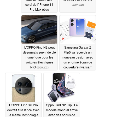
celui de l'iPhone 14
03/07/2023
Pro Max et du
Samsung Galaxy S23
Ultra
03/07/2023
L'OPPO Find N2 peut
Samsung Galaxy Z
désormais servir de clé
Flip5 va recevoir un
numérique pour les
nouveau design avec
voitures électriques
un énorme écran de
NIO
couverture rivalisant
02/25/2023
avec le Oppo Find N2
Flip
02/22/2023
L'OPPO Find X6 Pro
Oppo Find N2 Flip : Le
devrait être lancé avec
modèle mondial arrive
la même technologie
avec des bonus de