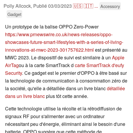
Polly Allcock,
Publié
03/03/2023
🇺🇸
🇮🇹
...
Accessory
Gadget
Un prototype de la balise OPPO Zero-Power
https://www.prnewswire.co.uk/news-releases/oppo-
showcases-future-smart-lifestyles-with-a-series-of-living-
innovations-at-mwc-2023-301757622.html
est présenté au
MWC 2023. Le dispositif de suivi est similaire à un
Apple
AirTag
ou à la carte SmartTrack d
carte SmartTrack d'eufy
Security
. Ce gadget est le premier d'OPPO à être basé sur
la technologie de communication à consommation zéro de
la société, qu'elle a détaillée dans un livre blanc
détaillée
dans un livre blanc
plus tôt cette année.
Cette technologie utilise la récolte et la rétrodiffusion de
signaux RF pour s'alimenter avec un ordinateur
nécessitant peu d'énergie, éliminant ainsi le besoin d'une
batterie. OPPO suggère que cette méthode de