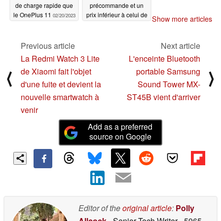
de charge rapide que
précommande et un
le OnePlus 11
prix inférieur à celui de
02/20/2023
Show more articles
Samsung Galaxy Z
Flip4
02/16/2023
Previous article
Next article
La Redmi Watch 3 Lite
L'enceinte Bluetooth
de Xiaomi fait l'objet
portable Samsung
⟨
⟩
d'une fuite et devient la
Sound Tower MX-
nouvelle smartwatch à
ST45B vient d'arriver
venir
Add as a preferred
source on Google
Editor of the
original article
:
Polly
Allcock
- Senior Tech Writer
- 5965