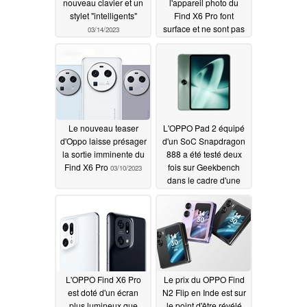
nouveau clavier et un
l'appareil photo du
stylet "intelligents"
Find X6 Pro font
surface et ne sont pas
03/14/2023
encore disponibles
dans le monde entier
03/13/2023
Le nouveau teaser
L'OPPO Pad 2 équipé
d'Oppo laisse présager
d'un SoC Snapdragon
la sortie imminente du
888 a été testé deux
Find X6 Pro
fois sur Geekbench
03/10/2023
dans le cadre d'une
fuite potentielle avant
le lancement
03/08/2023
L'OPPO Find X6 Pro
Le prix du OPPO Find
est doté d'un écran
N2 Flip en Inde est sur
plus lumineux que
le point d'être révélé