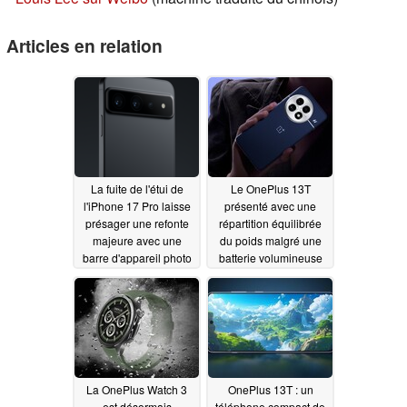
Articles en relation
La fuite de l'étui de
Le OnePlus 13T
l'iPhone 17 Pro laisse
présenté avec une
présager une refonte
répartition équilibrée
majeure avec une
du poids malgré une
barre d'appareil photo
batterie volumineuse
de type Pixel
04/13/2025
04/12/2025
La OnePlus Watch 3
OnePlus 13T : un
est désormais
téléphone compact de