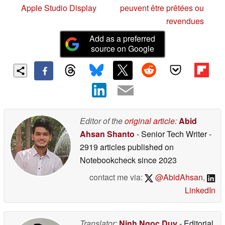
Apple Studio Display
peuvent être prêtées ou
revendues
Add as a preferred
source on Google
Editor of the
original article
:
Abid
Ahsan Shanto
- Senior Tech Writer
-
2919 articles published on
Notebookcheck
since 2023
contact me via:
@AbidAhsan
,
LinkedIn
Translator:
Ninh Ngoc Duy
- Editorial