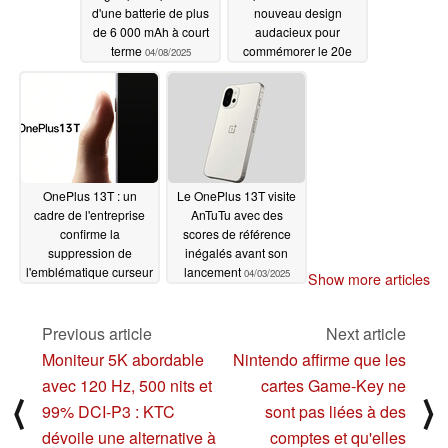
d'une batterie de plus
nouveau design
de 6 000 mAh à court
audacieux pour
terme
commémorer le 20e
04/08/2025
anniversaire de Apple,
selon un analyste
04/08/2025
OnePlus 13T : un
Le OnePlus 13T visite
cadre de l'entreprise
AnTuTu avec des
confirme la
scores de référence
suppression de
inégalés avant son
l'emblématique curseur
lancement
04/03/2025
Show more articles
d'alerte
04/07/2025
Previous article
Next article
Moniteur 5K abordable
Nintendo affirme que les
avec 120 Hz, 500 nits et
cartes Game-Key ne
⟨
⟩
99% DCI-P3 : KTC
sont pas liées à des
dévoile une alternative à
comptes et qu'elles