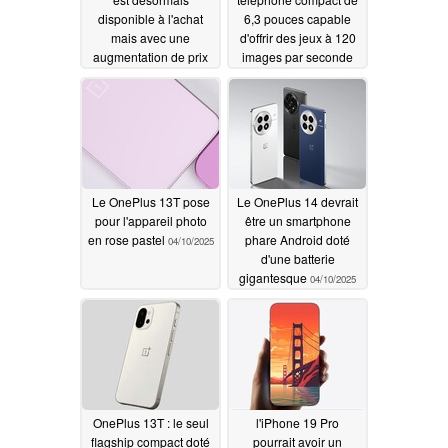
disponible à l'achat
6,3 pouces capable
mais avec une
d'offrir des jeux à 120
augmentation de prix
images par seconde
de ~50% aux Etats-
grâce à une
Unis
technologie de pointe
04/11/2025
04/11/2025
Le OnePlus 13T pose
Le OnePlus 14 devrait
pour l'appareil photo
être un smartphone
en rose pastel
phare Android doté
04/10/2025
d'une batterie
gigantesque
04/10/2025
OnePlus 13T : le seul
l'iPhone 19 Pro
flagship compact doté
pourrait avoir un