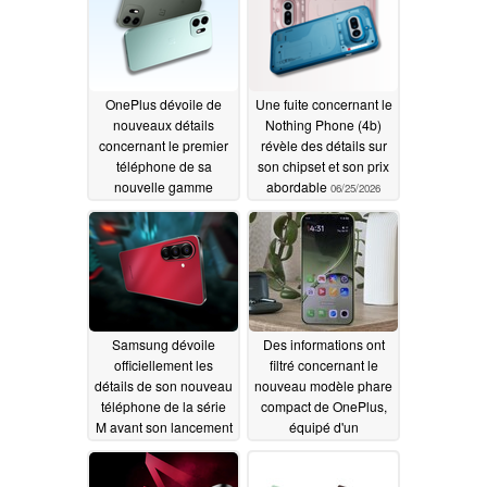
fonctionnel
06/30/2026
OnePlus dévoile de
Une fuite concernant le
nouveaux détails
Nothing Phone (4b)
concernant le premier
révèle des détails sur
téléphone de sa
son chipset et son prix
nouvelle gamme
abordable
06/25/2026
06/26/2026
Samsung dévoile
Des informations ont
officiellement les
filtré concernant le
détails de son nouveau
nouveau modèle phare
téléphone de la série
compact de OnePlus,
M avant son lancement
équipé d'un
Snapdragon 8 Elite
06/24/2026
Gen 6 et d'un écran de