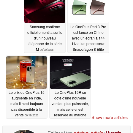
6,3 pouces
06/22/2026
Samsung confirme
Le OnePlus Pad 3 Pro
officiellement la sortie
est lancé en Chine
d'un nouveau
avec un écran à 144
téléphone de la série
Hz et un processeur
M
Snapdragon 8 Elite
06/20/2026
Gen 5
06/19/2026
Le prix du OnePlus 15
Le OnePlus 15R se
augmente en Inde,
dote d'une nouvelle
mais il n'est toujours
version plus puissante,
pas disponible à la
mais celle-ci est
vente
réservée au marché
06/18/2026
Show more articles
indien
06/18/2026
Editor of the
original article
:
Huzefa