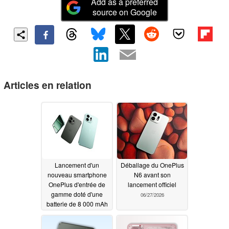
Add as a preferred
source on Google
Articles en relation
Lancement d'un
Déballage du OnePlus
nouveau smartphone
N6 avant son
OnePlus d'entrée de
lancement officiel
gamme doté d'une
06/27/2026
batterie de 8 000 mAh
et d'un seul appareil
photo arrière