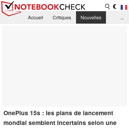
Accueil
Critiques
Nouvelles
...
FAQ
Bibliothèque
Guide d'achat
Recherche
Contact
OnePlus 15s : les plans de lancement
mondial semblent incertains selon une