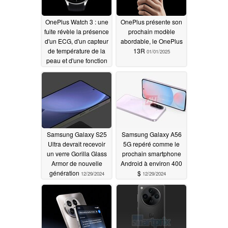
OnePlus Watch 3 : une
OnePlus présente son
fuite révèle la présence
prochain modèle
d'un ECG, d'un capteur
abordable, le OnePlus
de température de la
13R
01/01/2025
peau et d'une fonction
de contrôle de 60
secondes, ainsi que la
présence de la
OnePlus Watch 3 Pro
et de l'Oppo Watch X2
01/01/2025
Samsung Galaxy S25
Samsung Galaxy A56
Ultra devrait recevoir
5G repéré comme le
un verre Gorilla Glass
prochain smartphone
Armor de nouvelle
Android à environ 400
génération
$
12/29/2024
12/29/2024