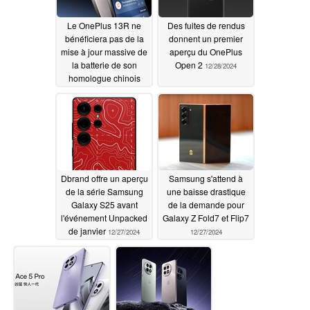
Le OnePlus 13R ne
Des fuites de rendus
bénéficiera pas de la
donnent un premier
mise à jour massive de
aperçu du OnePlus
la batterie de son
Open 2
12/28/2024
homologue chinois
12/28/2024
Dbrand offre un aperçu
Samsung s'attend à
de la série Samsung
une baisse drastique
Galaxy S25 avant
de la demande pour
l'événement Unpacked
Galaxy Z Fold7 et Flip7
de janvier
12/27/2024
12/27/2024