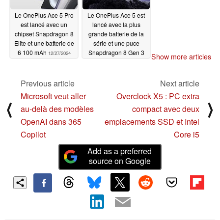
Le OnePlus Ace 5 Pro
Le OnePlus Ace 5 est
est lancé avec un
lancé avec la plus
chipset Snapdragon 8
grande batterie de la
Elite et une batterie de
série et une puce
6 100 mAh
Snapdragon 8 Gen 3
12/27/2024
Show more articles
modifiée
12/27/2024
Previous article
Next article
Microsoft veut aller
Overclock X5 : PC extra
⟨
⟩
au-delà des modèles
compact avec deux
OpenAI dans 365
emplacements SSD et Intel
Copilot
Core i5
Add as a preferred
source on Google