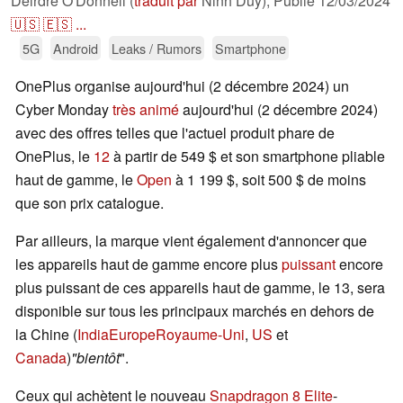
Deirdre O'Donnell (
traduit par
Ninh Duy),
Publié
12/03/2024
🇺🇸
🇪🇸
...
5G
Android
Leaks / Rumors
Smartphone
OnePlus organise aujourd'hui (2 décembre 2024) un
Cyber Monday
très animé
aujourd'hui (2 décembre 2024)
avec des offres telles que l'actuel produit phare de
OnePlus, le
12
à partir de 549 $ et son smartphone pliable
haut de gamme, le
Open
à 1 199 $, soit 500 $ de moins
que son prix catalogue.
Par ailleurs, la marque vient également d'annoncer que
les appareils haut de gamme encore plus
puissant
encore
plus puissant de ces appareils haut de gamme, le 13, sera
disponible sur tous les principaux marchés en dehors de
la Chine (
India
Europe
Royaume-Uni
,
US
et
Canada
)
"bientôt
".
Ceux qui achètent le nouveau
Snapdragon 8 Elite
-