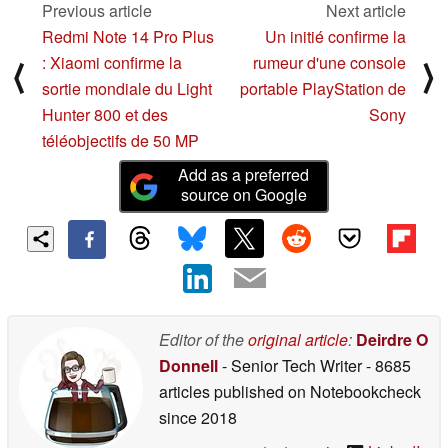
Previous article
Next article
Redmi Note 14 Pro Plus
Un initié confirme la
: Xiaomi confirme la
rumeur d'une console
⟨
⟩
sortie mondiale du Light
portable PlayStation de
Hunter 800 et des
Sony
téléobjectifs de 50 MP
Add as a preferred
source on Google
Editor of the
original article
:
Deirdre O
Donnell
- Senior Tech Writer
- 8685
articles published on Notebookcheck
since 2018