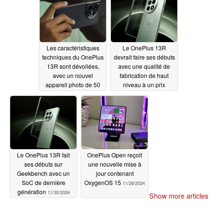
Les caractéristiques
Le OnePlus 13R
techniques du OnePlus
devrait faire ses débuts
13R sont dévoilées,
avec une qualité de
avec un nouvel
fabrication de haut
appareil photo de 50
niveau à un prix
mégapixels et une
attractif
12/03/2024
batterie massive
12/04/2024
Le OnePlus 13R fait
OnePlus Open reçoit
ses débuts sur
une nouvelle mise à
Geekbench avec un
jour contenant
SoC de dernière
OxygenOS 15
11/29/2024
génération
11/30/2024
Show more articles