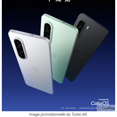
ⓘ OnePlus
Image promotionnelle du Turbo 6X.