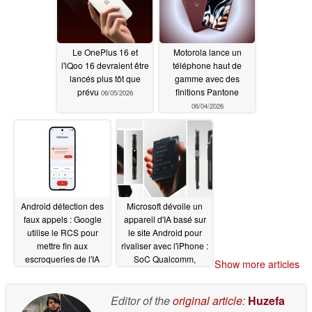
Le OnePlus 16 et
Motorola lance un
l'iQoo 16 devraient être
téléphone haut de
lancés plus tôt que
gamme avec des
prévu
finitions Pantone
06/05/2026
06/04/2026
Android détection des
Microsoft dévoile un
faux appels : Google
appareil d'IA basé sur
utilise le RCS pour
le site Android pour
mettre fin aux
rivaliser avec l'iPhone :
escroqueries de l'IA
SoC Qualcomm,
Show more articles
appareil photo
06/03/2026
supérieur, petit écran,
5G
Editor of the
original article
:
Huzefa
06/03/2026