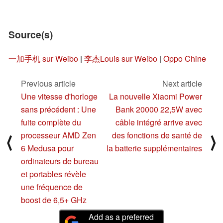
Source(s)
一加手机 sur Weibo
|
李杰Louis sur Weibo
|
Oppo Chine
Previous article
Next article
Une vitesse d'horloge
La nouvelle Xiaomi Power
sans précédent : Une
Bank 20000 22,5W avec
fuite complète du
câble intégré arrive avec
processeur AMD Zen
des fonctions de santé de
⟨
⟩
6 Medusa pour
la batterie supplémentaires
ordinateurs de bureau
et portables révèle
une fréquence de
boost de 6,5+ GHz
Add as a preferred