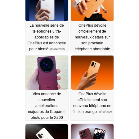
La nouvelle série de
OnePlus dévoile
téléphones ultra-
officiellement de
abordables de
nouveaux détails sur
OnePlus est annoncée
son prochain
pour bientôt
téléphone abordable
06/09/2026
06/08/2026
Vivo annonce de
OnePlus dévoile
nouvelles
officiellement son
améliorations
nouveau téléphone en
majeures de l'appareil
finition orange
06/05/2026
photo pour le X200
Ultra et d'autres
modèles phares
modernes
06/07/2026