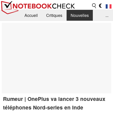
Accueil
Critiques
Nouvelles
...
FAQ
Bibliothèque
Guide d'achat
Recherche
Contact
Rumeur | OnePlus va lancer 3 nouveaux
téléphones Nord-series en Inde