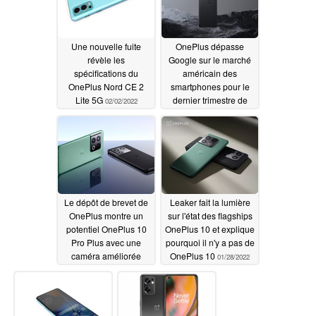
Une nouvelle fuite
OnePlus dépasse
révèle les
Google sur le marché
spécifications du
américain des
OnePlus Nord CE 2
smartphones pour le
Lite 5G
dernier trimestre de
02/02/2022
2021
01/30/2022
Le dépôt de brevet de
Leaker fait la lumière
OnePlus montre un
sur l'état des flagships
potentiel OnePlus 10
OnePlus 10 et explique
Pro Plus avec une
pourquoi il n'y a pas de
caméra améliorée
OnePlus 10
01/28/2022
01/29/2022