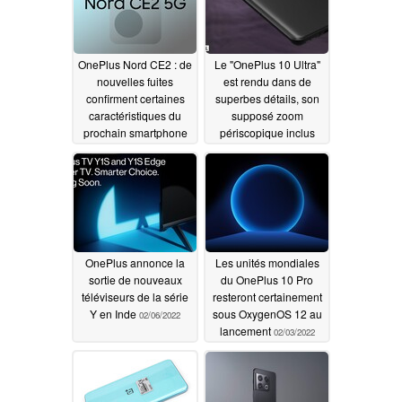
OnePlus Nord CE2 : de
Le "OnePlus 10 Ultra"
nouvelles fuites
est rendu dans de
confirment certaines
superbes détails, son
caractéristiques du
supposé zoom
prochain smartphone
périscopique inclus
02/08/2022
02/07/2022
OnePlus annonce la
Les unités mondiales
sortie de nouveaux
du OnePlus 10 Pro
téléviseurs de la série
resteront certainement
Y en Inde
sous OxygenOS 12 au
02/06/2022
lancement
02/03/2022