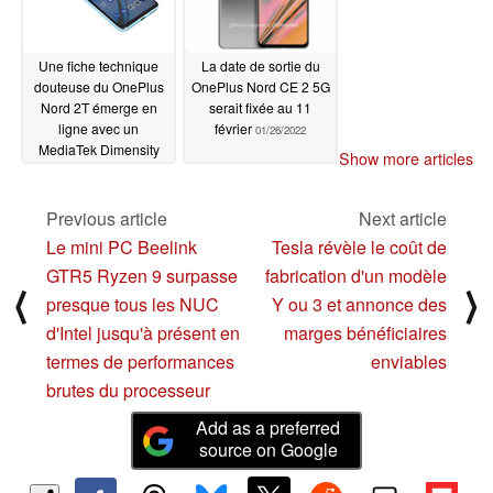
Une fiche technique
La date de sortie du
douteuse du OnePlus
OnePlus Nord CE 2 5G
Nord 2T émerge en
serait fixée au 11
ligne avec un
février
01/26/2022
MediaTek Dimensity
Show more articles
1300 non
commercialisé à la
barre
Previous article
Next article
01/27/2022
Le mini PC Beelink
Tesla révèle le coût de
GTR5 Ryzen 9 surpasse
fabrication d'un modèle
⟨
⟩
presque tous les NUC
Y ou 3 et annonce des
d'Intel jusqu'à présent en
marges bénéficiaires
termes de performances
enviables
brutes du processeur
Add as a preferred
source on Google