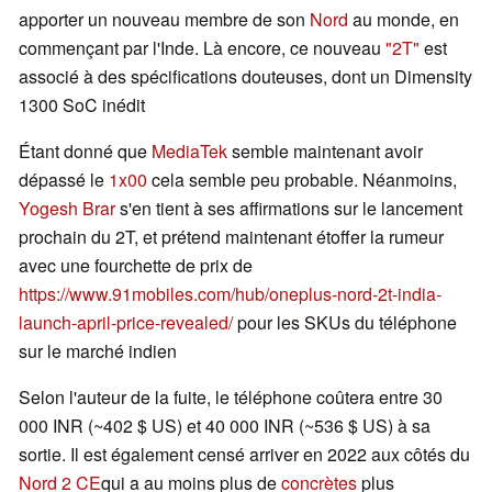
apporter un nouveau membre de son
Nord
au monde, en
commençant par l'Inde. Là encore, ce nouveau
"2T"
est
associé à des spécifications douteuses, dont un Dimensity
1300 SoC inédit
Étant donné que
MediaTek
semble maintenant avoir
dépassé le
1x00
cela semble peu probable. Néanmoins,
Yogesh Brar
s'en tient à ses affirmations sur le lancement
prochain du 2T, et prétend maintenant étoffer la rumeur
avec une fourchette de prix de
https://www.91mobiles.com/hub/oneplus-nord-2t-india-
launch-april-price-revealed/
pour les SKUs du téléphone
sur le marché indien
Selon l'auteur de la fuite, le téléphone coûtera entre 30
000 INR (~402 $ US) et 40 000 INR (~536 $ US) à sa
sortie. Il est également censé arriver en 2022 aux côtés du
Nord 2 CE
qui a au moins plus de
concrètes
plus