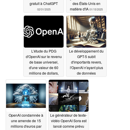
gratuit à ChatGPT
des États-Unis en
matière d'IA
02/01/2025
01/15/2025
L'étude du PDG
Le développement du
d'OpenAI sur le revenu
GPT-5 subit
de base universel,
d'importants revers,
d'une valeur de 60
l'OpenAI n'ayant plus
millions de dollars,
de données
révèle des résultats
d'entraînement
positifs
12/27/2024
12/27/2024
OpenAI condamnée à
Le générateur de texte-
une amende de 15
vidéo OpenAI Sora est
millions d'euros par
lancé comme prévu