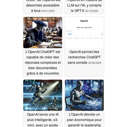
désormais accessible
LLM sur l'IA, y compris
à tous
le GPT-5
04/01/2025
02/13/2025
L'OpenAI ChatGPT est
OpenAI permet des
capable de créer des
recherches ChatGPT
réponses complexes et
sans compte
02/06/2025
bien documentées
grâce à de nouvelles
capacités de recherche
approfondie
02/06/2025
OpenAI lance une IA
L'OpenAI dévoile un
plus intelligente, o3-
plan économique pour
mini, avec un accès
garantir le leadership