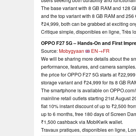
users seeking both durability and functionali
The base variant with 8 GB RAM and 128 GB 
and the top variant with 8 GB RAM and 256 G
₹24,999, both can be grabbed at exciting on
Critique simple, disponibles en ligne, Très 
OPPO F27 5G – Hands-On and First Impr
Source:
Mobygyaan
EN→FR
We will be sharing more details about the sm
performance, features, and camera samples. S
the price for OPPO F27 5G starts at ₹22,99
storage variant and ₹24,999 for its 8 GB RA
The smartphone is available on OPPO.com/i
mainline retail outlets starting 21st August 
flat 10% instant discount of up to ₹2,500 fro
up to 6 months, free 180 days of Screen Da
₹1,500 cashback via MobiKwik wallet.
Travaux pratiques, disponibles en ligne, Lo