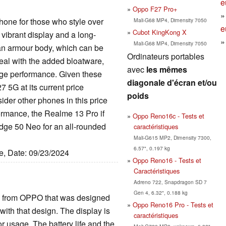
e
Oppo F27 Pro+
hone for those who style over
Mali-G68 MP4, Dimensity 7050
e
Cubot KingKong X
 vibrant display and a long-
Mali-G68 MP4, Dimensity 7050
 an armour body, which can be
Ordinateurs portables
eal with the added bloatware,
avec
les mêmes
age performance. Given these
diagonale d'écran et/ou
 5G at its current price
poids
ider other phones in this price
formance, the Realme 13 Pro if
Oppo Reno16c - Tests et
dge 50 Neo for an all-rounded
caractéristiques
Mali-G615 MP2, Dimensity 7300,
6.57", 0.197 kg
ue, Date: 09/23/2024
Oppo Reno16 - Tests et
Caractéristiques
Adreno 722, Snapdragon SD 7
Gen 4, 6.32", 0.188 kg
 from OPPO that was designed
Oppo Reno16 Pro - Tests et
 with that design. The display is
caractéristiques
or usage. The battery life and the