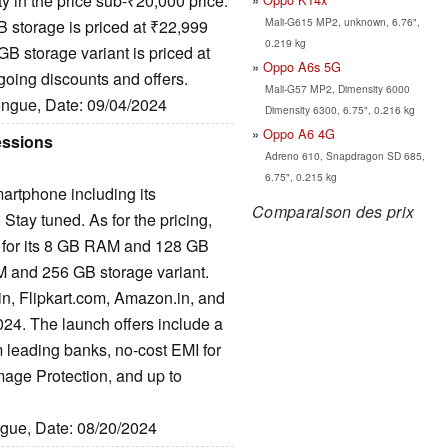
ty in the price sub-₹20,000 price.
Mali-G615 MP2, unknown, 6.76",
storage is priced at ₹22,999
0.219 kg
B storage variant is priced at
Oppo A6s 5G
going discounts and offers.
Mali-G57 MP2, Dimensity 6000
longue, Date: 09/04/2024
Dimensity 6300, 6.75", 0.216 kg
Oppo A6 4G
essions
Adreno 610, Snapdragon SD 685,
6.75", 0.215 kg
artphone including its
Comparaison des prix
tay tuned. As for the pricing,
9 for its 8 GB RAM and 128 GB
M and 256 GB storage variant.
n, Flipkart.com, Amazon.in, and
2024. The launch offers include a
m leading banks, no-cost EMI for
mage Protection, and up to
ngue, Date: 08/20/2024