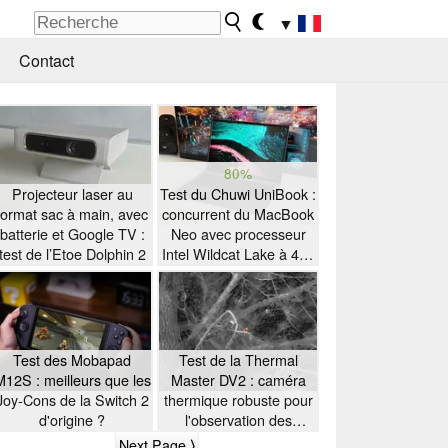
▼
Contact
80%
Projecteur laser au
Test du Chuwi UniBook :
format sac à main, avec
concurrent du MacBook
batterie et Google TV :
Neo avec processeur
test de l’Etoe Dolphin 2
Intel Wildcat Lake à 449
$
Test des Mobapad
Test de la Thermal
M12S : meilleurs que les
Master DV2 : caméra
Joy-Cons de la Switch 2
thermique robuste pour
d'origine ?
l'observation des
oiseaux
Next Page ⟩