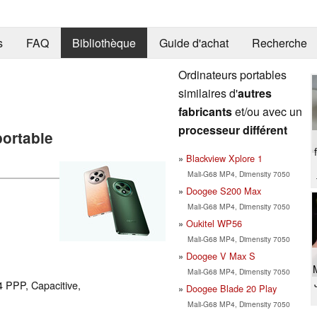
s
FAQ
Bibliothèque
Guide d'achat
Recherche
Ordinateurs portables
similaires d'
autres
fabricants
et/ou avec un
processeur différent
portable
Blackview Xplore 1
Mali-G68 MP4, Dimensity 7050
Doogee S200 Max
Mali-G68 MP4, Dimensity 7050
Oukitel WP56
Mali-G68 MP4, Dimensity 7050
Doogee V Max S
Mali-G68 MP4, Dimensity 7050
4 PPP, Capacitive,
Doogee Blade 20 Play
Mali-G68 MP4, Dimensity 7050