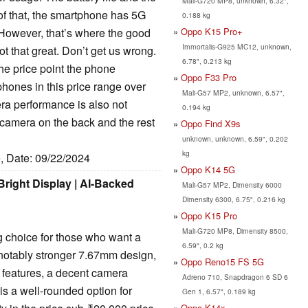
Mali-G720 MP8, unknown, 6.32",
of that, the smartphone has 5G
0.188 kg
Oppo K15 Pro+
 However, that’s where the good
Immortalis-G925 MC12, unknown,
 that great. Don’t get us wrong.
6.78", 0.213 kg
he price point the phone
Oppo F33 Pro
phones in this price range over
Mali-G57 MP2, unknown, 6.57",
era performance is also not
0.194 kg
le camera on the back and the rest
Oppo Find X9s
unknown, unknown, 6.59", 0.202
kg
e, Date: 09/22/2024
Oppo K14 5G
right Display | AI-Backed
Mali-G57 MP2, Dimensity 6000
Dimensity 6300, 6.75", 0.216 kg
Oppo K15 Pro
Mali-G720 MP8, Dimensity 8500,
choice for those who want a
6.59", 0.2 kg
 notably stronger 7.67mm design,
Oppo Reno15 FS 5G
I features, a decent camera
Adreno 710, Snapdragon 6 SD 6
s a well-rounded option for
Gen 1, 6.57", 0.189 kg
Oppo K14x