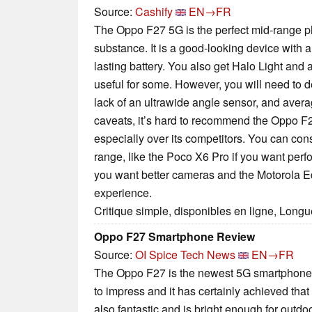
Source:
Cashify
EN→FR
The Oppo F27 5G is the perfect mid-range p
substance. It is a good-looking device with a
lasting battery. You also get Halo Light and
useful for some. However, you will need to d
lack of an ultrawide angle sensor, and aver
caveats, it’s hard to recommend the Oppo F27
especially over its competitors. You can cons
range, like the Poco X6 Pro if you want per
you want better cameras and the Motorola E
experience.
Critique simple, disponibles en ligne, Long
Oppo F27 Smartphone Review
Source:
OI Spice Tech News
EN→FR
The Oppo F27 is the newest 5G smartphone
to impress and it has certainly achieved that
also fantastic and is bright enough for outdo