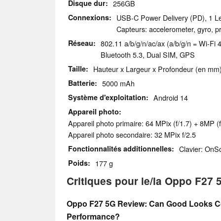
Disque dur
256GB
Connexions
USB-C Power Delivery (PD), 1 Lec
Capteurs: accelerometer, gyro, p
Réseau
802.11 a/b/g/n/ac/ax (a/b/g/n = Wi-Fi 4
Bluetooth 5.3, Dual SIM, GPS
Taille
Hauteur x Largeur x Profondeur (en mm):
Batterie
5000 mAh
Système d'exploitation
Android 14
Appareil photo
Appareil photo primaire: 64 MPix (f/1.7) + 8MP (f
Appareil photo secondaire: 32 MPix f/2.5
Fonctionnalités additionnelles
Clavier: OnS
Poids
177 g
Critiques pour le/la Oppo F27 
Oppo F27 5G Review: Can Good Looks C
Performance?