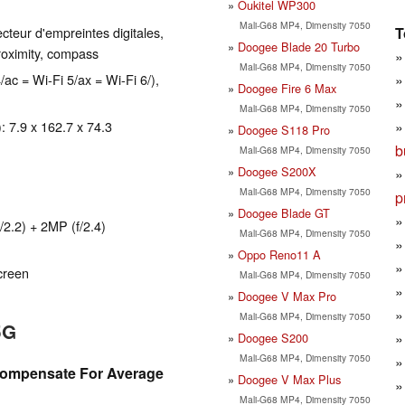
Oukitel WP300
Mali-G68 MP4, Dimensity 7050
T
teur d'empreintes digitales,
Doogee Blade 20 Turbo
roximity, compass
Mali-G68 MP4, Dimensity 7050
/ac = Wi-Fi 5/ax = Wi-Fi 6/),
Doogee Fire 6 Max
Mali-G68 MP4, Dimensity 7050
 7.9 x 162.7 x 74.3
Doogee S118 Pro
b
Mali-G68 MP4, Dimensity 7050
Doogee S200X
Mali-G68 MP4, Dimensity 7050
p
Doogee Blade GT
/2.2) + 2MP (f/2.4)
Mali-G68 MP4, Dimensity 7050
Oppo Reno11 A
creen
Mali-G68 MP4, Dimensity 7050
Doogee V Max Pro
Mali-G68 MP4, Dimensity 7050
5G
Doogee S200
Mali-G68 MP4, Dimensity 7050
ompensate For Average
Doogee V Max Plus
Mali-G68 MP4, Dimensity 7050