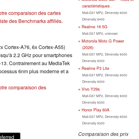
caractéristiques
otre comparaison des cartes
Mali-G57 MP2, Dimensity 6000
Dimensity 6400
liste des Benchmarks affiliés
.
Realme 16 5G
Mali-G57 MP2, unknown
Motorola Moto G Power
2x Cortex-A76, 6x Cortex-A55)
(2026)
 jusqu'à 2.2 GHz pour smartphones
Mali-G57 MP2, Dimensity 6000
Dimensity 6300
t-13. Contrairement au MediaTek
Realme P3 Lite
processus 6nm plus moderne et a
Mali-G57 MP2, Dimensity 6000
Dimensity 6300
otre comparaison des
Vivo Y29s
Mali-G57 MP2, Dimensity 6000
Dimensity 6300
Honor Play 60A
Mali-G57 MP2, Dimensity 6000
Dimensity 6300
Comparaison des prix
eferred