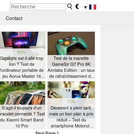
▼
Contact
84%
Gigabyte est-il allé trop
Test de la manette
loin ? Test de
GameSir G7 Pro 8K
l'ordinateur portable de
Aimlabs Edition : un taux
jeu Aorus Master 16
de rafraîchissement de
équipé d'un processeur
8K à petit prix
AMD Zen 5
73%
S'agit-il toujours d'un
Décevant à plein tarif,
bracelet connecté ? Test
mais un bon plan à prix
du Xiaomi Smart Band
réduit – Test du
10 Pro
smartphone Motorola
Moto G47
Next Page ⟩