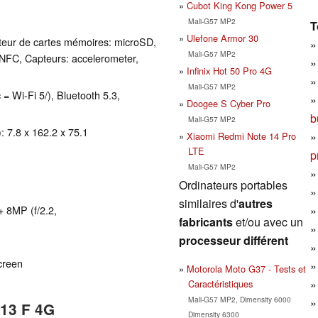
Cubot King Kong Power 5
Mali-G57 MP2
T
Ulefone Armor 30
teur de cartes mémoires: microSD,
Mali-G57 MP2
, NFC, Capteurs: accelerometer,
Infinix Hot 50 Pro 4G
Mali-G57 MP2
 = Wi-Fi 5/), Bluetooth 5.3,
Doogee S Cyber Pro
b
Mali-G57 MP2
 7.8 x 162.2 x 75.1
Xiaomi Redmi Note 14 Pro
LTE
p
Mali-G57 MP2
Ordinateurs portables
similaires d'
autres
+ 8MP (f/2.2,
fabricants
et/ou avec un
processeur différent
creen
Motorola Moto G37 - Tests et
Caractéristiques
Mali-G57 MP2, Dimensity 6000
o13 F 4G
Dimensity 6300