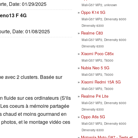
urte, Date: 01/29/2025
Mali-G57 MP2, unknown
Oppo K14 5G
Reno13 F 4G
Mali-G57 MP2, Dimensity 6000
Dimensity 6300
courte, Date: 01/08/2025
Realme C83
Mali-G57 MP2, Dimensity 6000
Dimensity 6300
Xiaomi Poco C85x
Mali-G57 MP2, T8300
Nubia Neo 5 5G
Mali-G57 MP2, T9300
e avec 2 clusters. Basée sur
Xiaomi Redmi 15A 5G
Mali-G57 MP2, T8300
Realme P4 Lite
 fluide sur ces ordinateurs (S'ils
Mali-G57 MP2, Dimensity 6000
. Les coeurs à mémoire partagée
Dimensity 6300
ins chaud et moins gourmand en
Oppo A6s 5G
de photos, et le montage vidéo ces
Mali-G57 MP2, Dimensity 6000
Dimensity 6300
Motorola Moto G87 - Tests et