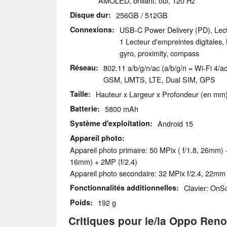
AMOLED, brillant: oui, 120 Hz
Disque dur
256GB / 512GB
Connexions
USB-C Power Delivery (PD), Lec
1 Lecteur d'empreintes digitales
gyro, proximity, compass
Réseau
802.11 a/b/g/n/ac (a/b/g/n = Wi-Fi 4/ac
GSM, UMTS, LTE, Dual SIM, GPS
Taille
Hauteur x Largeur x Profondeur (en mm):
Batterie
5800 mAh
Système d'exploitation
Android 15
Appareil photo
Appareil photo primaire: 50 MPix ( f/1.8, 26mm) 
16mm) + 2MP (f/2.4)
Appareil photo secondaire: 32 MPix f/2.4, 22mm
Fonctionnalités additionnelles
Clavier: OnS
Poids
192 g
Critiques pour le/la Oppo Ren