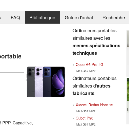
s
FAQ
Bibliothèque
Guide d'achat
Recherche
Ordinateurs portables
similaires avec les
mêmes spécifications
techniques
portable
Oppo A6 Pro 4G
Mali-G57 MP2
Ordinateurs portables
similaires d'
autres
fabricants
Xiaomi Redmi Note 15
Mali-G57 MP2
Cubot P90
5 PPP, Capacitive,
Mali-G57 MP2