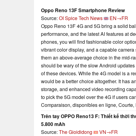
Oppo Reno 13F Smartphone Review
Source:
OI Spice Tech News
EN→FR
Oppo Reno 13F 4G and 5G bring a solid bala
performance, and the latest AI features at d
phones, you will find fashionable color optio
vibrant color display, and a capable camera 
them an above-average choice in the mid-r
should be wary of the slow Android updates
of these devices. While the 4G model is a r
would be a better choice altogether. It has a
storage, and enhanced video recording capa
to pick the 5G model over the 4G if users can
Comparaison, disponibles en ligne, Courte,
Trên tay OPPO Reno13 F: Thiết kế thời th
5.800 mAh
Source:
The Gioididong
VN→FR