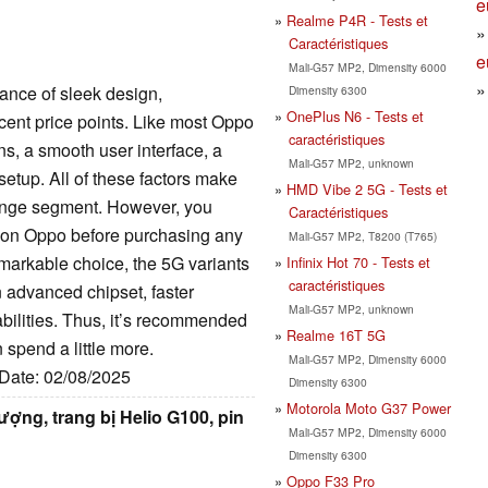
e
Realme P4R - Tests et
Caractéristiques
e
Mali-G57 MP2, Dimensity 6000
nce of sleek design,
Dimensity 6300
OnePlus N6 - Tests et
ecent price points. Like most Oppo
caractéristiques
ns, a smooth user interface, a
Mali-G57 MP2, unknown
setup. All of these factors make
HMD Vibe 2 5G - Tests et
ange segment. However, you
Caractéristiques
 on Oppo before purchasing any
Mali-G57 MP2, T8200 (T765)
emarkable choice, the 5G variants
Infinix Hot 70 - Tests et
caractéristiques
n advanced chipset, faster
Mali-G57 MP2, unknown
bilities. Thus, it’s recommended
Realme 16T 5G
 spend a little more.
Mali-G57 MP2, Dimensity 6000
 Date: 02/08/2025
Dimensity 6300
Motorola Moto G37 Power
ượng, trang bị Helio G100, pin
Mali-G57 MP2, Dimensity 6000
Dimensity 6300
Oppo F33 Pro