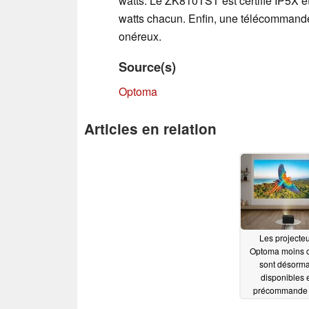
watts. Le ZK810TST est certifié IP5X e
watts chacun. Enfin, une télécommande 
onéreux.
Source(s)
Optoma
Articles en relation
Les projecte
Optoma moins 
sont désorma
disponibles 
précommande
États-Unis
10/03