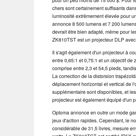
pour un peu moins de 15 000 $. Pour les
chers sont certainement suffisants dan
luminosité extrêmement élevée pour un 
annonce 8 500 lumens et 7 200 lumens 
devrait être bien adapté, même pour le
ZK810TST est un projecteur DLP avec u
Il s'agit également d'un projecteur à c
entre 0,65:1 et 0,75:1 et un objectif d
comprise entre 2,3 et 54,5 pieds, tandis
La correction de la distorsion trapézoï
déplacement horizontal et vertical de l'
supplémentaire sont disponibles, et le
projecteur est également équipé d'un
Optoma annonce en outre un mode gamin
jeux d'action rapides. Cependant, le n
considérable de 31,5 livres, mesure e