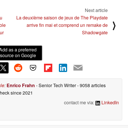
Next article
eu
La deuxième saison de jeux de The Playdate
⟩
ble
arrive fin mai et comprend un remake de
ur
Shadowgate
Add as a preferred
source on Google
cle
:
Enrico Frahn
- Senior Tech Writer
- 9058 articles
check
since 2021
contact me via:
LinkedIn