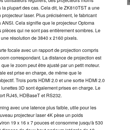
 utilisateurs réguliers, des projecteurs moins
s la plupart des cas. Cela dit, le ZK810TST a une
projecteur laser. Plus précisément, le fabricant
ANSI. Cela signifie que le projecteur Optoma
s pièces qui ne sont pas entièrement sombres. Le
ne résolution de 3840 x 2160 pixels.
ourte focale avec un rapport de projection compris
e zoom correspondant. La distance de projection est
 que le zoom peut être ajusté par un petit moteur.
dale est prise en charge, de même que le
objectif. Trois ports HDMI 2.0 et une sortie HDMI 2.0
s lunettes 3D sont également prises en charge. Le
 port RJ45, HDBaseT et RS232.
g avec une latence plus faible, utile pour les
ouveau projecteur laser 4K pèse un poids
nviron 19 x 16 x 7 pouces et consomme jusqu'à 530