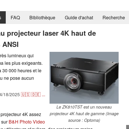
s
FAQ
Bibliothèque
Guide d'achat
Recherche
projecteur laser 4K haut de
s ANSI
rès lumineux qui
a les plus exigeants.
 30 000 heures et le
inu ne pose aucun
4/18/2025
🇺🇸
🇩🇪
...
Le ZK810TST est un nouveau
projecteur 4K haut de gamme (Image
projecteur 4K assez
source : Optoma)
e sur
B&H Photo Video