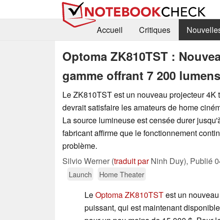
Accueil
Critiques
Nouvelle
Optoma ZK810TST : Nouveau 
gamme offrant 7 200 lumen
Le ZK810TST est un nouveau projecteur 4K t
devrait satisfaire les amateurs de home ciném
La source lumineuse est censée durer jusqu'à
fabricant affirme que le fonctionnement cont
problème.
Silvio Werner (
traduit par
Ninh Duy),
Publié
0
Launch
Home Theater
Le
Optoma ZK810TST
est un nouveau 
puissant, qui est maintenant disponibl