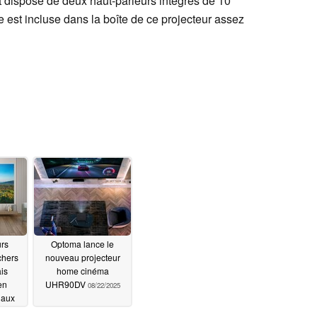
t dispose de deux haut-parleurs intégrés de 10
est incluse dans la boîte de ce projecteur assez
urs
Optoma lance le
chers
nouveau projecteur
is
home cinéma
en
UHR90DV
08/22/2025
 aux
/2025