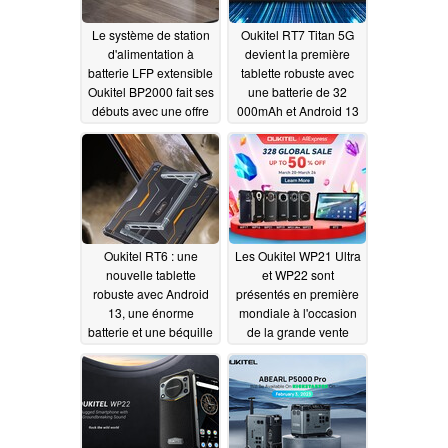
Le système de station
Oukitel RT7 Titan 5G
d'alimentation à
devient la première
batterie LFP extensible
tablette robuste avec
Oukitel BP2000 fait ses
une batterie de 32
débuts avec une offre
000mAh et Android 13
de lancement limitée
08/03/2023
dans le temps
09/04/2023
Oukitel RT6 : une
Les Oukitel WP21 Ultra
nouvelle tablette
et WP22 sont
robuste avec Android
présentés en première
13, une énorme
mondiale à l'occasion
batterie et une béquille
de la grande vente
amovible
AliExpress de la
07/25/2023
marque
03/21/2023