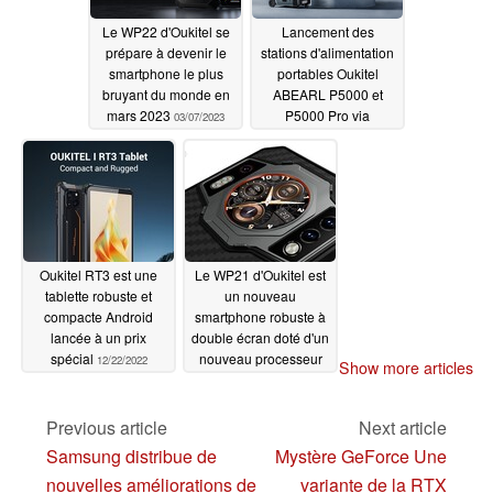
Le WP22 d'Oukitel se
Lancement des
prépare à devenir le
stations d'alimentation
smartphone le plus
portables Oukitel
bruyant du monde en
ABEARL P5000 et
mars 2023
P5000 Pro via
03/07/2023
Kickstarter (Ad)
02/07/2023
Oukitel RT3 est une
Le WP21 d'Oukitel est
tablette robuste et
un nouveau
compacte Android
smartphone robuste à
lancée à un prix
double écran doté d'un
spécial
nouveau processeur
12/22/2022
Show more articles
graphique MediaTek,
d'une grande batterie
et d'un système de
Previous article
Next article
charge rapide
11/21/2022
Samsung distribue de
Mystère GeForce Une
nouvelles améliorations de
variante de la RTX