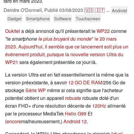
tard en mars 2023.
Deirdre O'Donnell,
Publié
03/08/2023
🇺🇸
🇮🇹
...
Android
Gadget
Smartphone
Software
Touchscreen
Oukitel
a déjà annoncé qu'il présenterait le
WP22
comme
"
le smartphone
le plus bruyant du monde
" le 20 mars
2023. Aujourd'hui, il semble que ce lancement soit plus un
événement produit, puisque la nouvelle version Ultra du
WP21
sera également présentée ce jour-là.
La version Ultra est en fait essentiellement la même que la
version préexistante, à savoir
12 GO DE RAM/
256 Go de
stockage
Série WP
même si cela signifie que l'acheteur
potentiel obtient un appareil
robuste
robuste doté d'un
écran FHD+ d'une résolution décente de
120Hz
alimenté
par le processeur MediaTek
Helio G99
Et
(
encore
malheureusement,)
Android 12
.
Cependant, le WP21 Ultra abandonne le gimmick "
dual