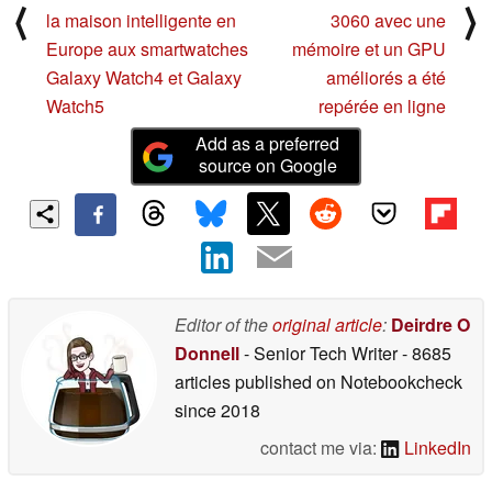
⟨
⟩
la maison intelligente en
3060 avec une
Europe aux smartwatches
mémoire et un GPU
Galaxy Watch4 et Galaxy
améliorés a été
Watch5
repérée en ligne
Add as a preferred
source on Google
Editor of the
original article
:
Deirdre O
Donnell
- Senior Tech Writer
- 8685
articles published on Notebookcheck
since 2018
contact me via:
LinkedIn