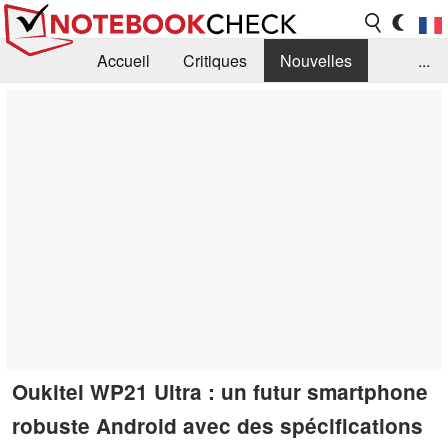
Accueil
Critiques
Nouvelles
...
FAQ
Bibliothèque
Guide d'achat
Recherche
Contact
Oukitel WP21 Ultra : un futur smartphone
robuste Android avec des spécifications