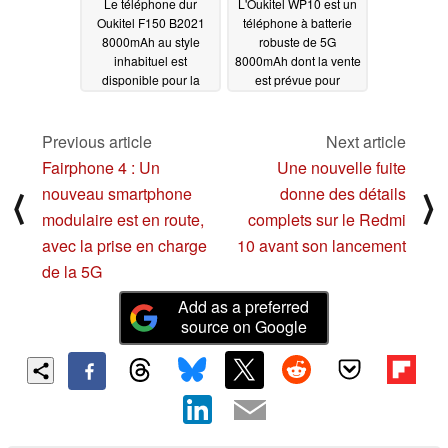
Le téléphone dur
L'Oukitel WP10 est un
Oukitel F150 B2021
téléphone à batterie
8000mAh au style
robuste de 5G
inhabituel est
8000mAh dont la vente
disponible pour la
est prévue pour
première fois au prix
décembre 2020
de 110 dollars
01/19/2021
12/03/2020
Previous article
Next article
Fairphone 4 : Un
Une nouvelle fuite
nouveau smartphone
donne des détails
⟨
⟩
modulaire est en route,
complets sur le Redmi
avec la prise en charge
10 avant son lancement
de la 5G
Add as a preferred
source on Google