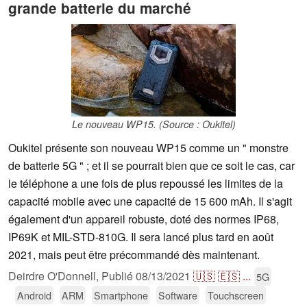
grande batterie du marché
Le nouveau WP15. (Source : Oukitel)
Oukitel présente son nouveau WP15 comme un " monstre
de batterie 5G " ; et il se pourrait bien que ce soit le cas, car
le téléphone a une fois de plus repoussé les limites de la
capacité mobile avec une capacité de 15 600 mAh. Il s'agit
également d'un appareil robuste, doté des normes IP68,
IP69K et MIL-STD-810G. Il sera lancé plus tard en août
2021, mais peut être précommandé dès maintenant.
Deirdre O'Donnell,
Publié
08/13/2021
🇺🇸
🇪🇸
...
5G
Android
ARM
Smartphone
Software
Touchscreen