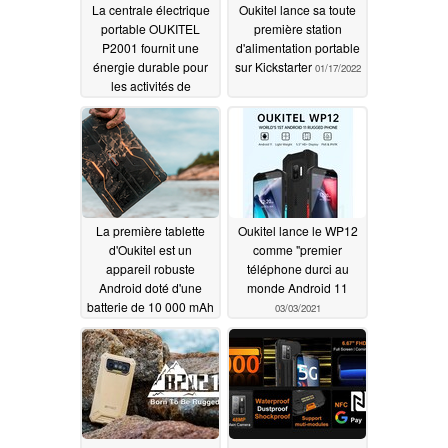
La centrale électrique
Oukitel lance sa toute
portable OUKITEL
première station
P2001 fournit une
d'alimentation portable
énergie durable pour
sur Kickstarter
01/17/2022
les activités de
camping et les
appareils ménagers
(Ad)
09/26/2022
La première tablette
Oukitel lance le WP12
d'Oukitel est un
comme "premier
appareil robuste
téléphone durci au
Android doté d'une
monde Android 11
batterie de 10 000 mAh
03/03/2021
11/21/2021