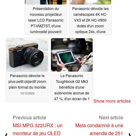
pouvez profiter de vidéos de haute qualité même à pleine
Présentation du
Panasonic dévoile les
puissance de zoom.
nouveau projecteur
caméscopes 4K HC-
laser LCD Panasonic
VX3 et 2K HC-V900
Des moments inoubliables en 4K
PT-VMZ7ST, d'une
dotés d'un zoom
luminosité pouvant
optique 24x, d'une
Enregistrez des vidéos 4K de haute qualité à 30p ou
atteindre 7 000 lumens
stabilisation d'image
sur 5 axes et d'un
11/22/2024
capturez des rafales rapides de 4K PHOTO à 30fps pour
microphone à 5,1
vous assurer de ne jamais manquer un moment. De plus,
canaux
10/29/2024
sa capacité à capturer des vidéos HD à grande vitesse à
120 images/s ajoute une flexibilité créative pour les
Panasonic dévoile le
Le Panasonic
prises de vue au ralenti.
plus petit objectif zoom
Toughbook G2 Mk3
plein format du monde
bénéficie d'une
Des fonctions prêtes à l'emploi pour les voyages
autonomie accrue de
10/10/2024
47 %, d'un écran de 1
Show more articles
Un écran tactile inclinable de 1 840 000 points facilite les
000 nits et d'un boîtier
angles créatifs, tandis que le chargement USB Type-C
extrêmement robuste
Previous article
Next article
09/26/2024
vous permet d'être toujours alimenté lors de vos
MSI MPG 322URX : un
Meta condamné à une
déplacements.
moniteur de jeu OLED
amende de 251