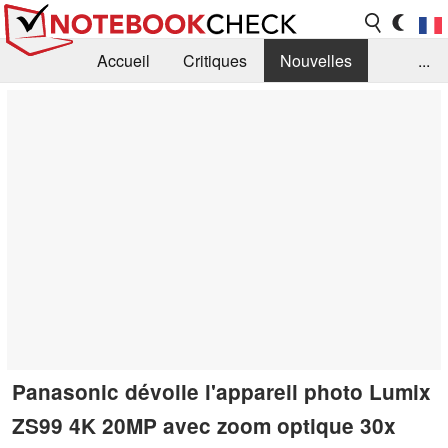
Accueil
Critiques
Nouvelles
...
FAQ
Bibliothèque
Guide d'achat
Recherche
Contact
Panasonic dévoile l'appareil photo Lumix
ZS99 4K 20MP avec zoom optique 30x