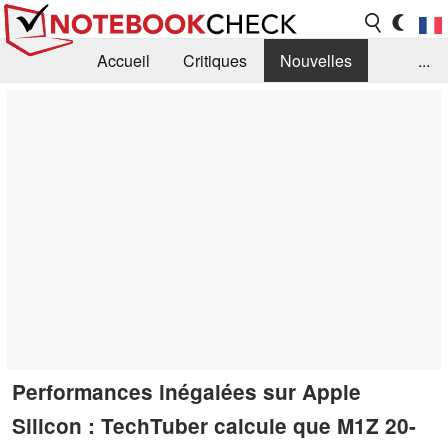
Accueil
Critiques
Nouvelles
...
FAQ
Bibliothèque
Guide d'achat
Recherche
Contact
Performances inégalées sur Apple
Silicon : TechTuber calcule que M1Z 20-