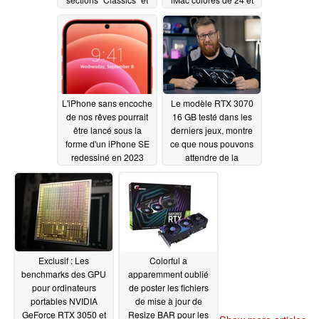
"Greats"
31,5 pouces
04/04/2021
04/02/2021
L'iPhone sans encoche
Le modèle RTX 3070
de nos rêves pourrait
16 GB testé dans les
être lancé sous la
derniers jeux, montre
forme d'un iPhone SE
ce que nous pouvons
redessiné en 2023
attendre de la
prochaine RTX 3070 Ti
04/02/2021
04/01/2021
Exclusif : Les
Colorful a
benchmarks des GPU
apparemment oublié
pour ordinateurs
de poster les fichiers
portables NVIDIA
de mise à jour de
GeForce RTX 3050 et
Resize BAR pour les