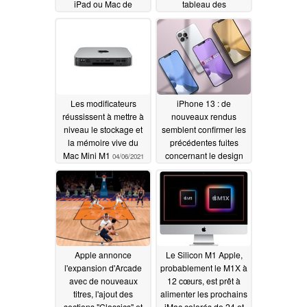
iPad ou Mac de
tableau des
localiser des objets
performances en un
nonApple
seul thread de
04/08/2021
PassMark
04/07/2021
Les modificateurs
iPhone 13 : de
réussissent à mettre à
nouveaux rendus
niveau le stockage et
semblent confirmer les
la mémoire vive du
précédentes fuites
Mac Mini M1
concernant le design
04/06/2021
04/05/2021
Apple annonce
Le Silicon M1 Apple,
l'expansion d'Arcade
probablement le M1X à
avec de nouveaux
12 cœurs, est prêt à
titres, l'ajout des
alimenter les prochains
sections "Classics" et
iMac colorés de 24 et