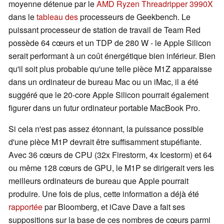
moyenne détenue par le
AMD Ryzen Threadripper 3990X
dans le
tableau des
processeurs de Geekbench. Le
puissant processeur de station de travail de Team Red
possède 64 cœurs et un TDP de 280 W - le Apple Silicon
serait performant à un coût énergétique bien inférieur. Bien
qu'il soit plus probable qu'une telle pièce M1Z apparaisse
dans un ordinateur de bureau Mac ou un iMac, il a été
suggéré que le 20-core Apple Silicon pourrait également
figurer dans un futur ordinateur portable MacBook Pro.
Si cela n'est pas assez étonnant, la puissance possible
d'une pièce M1P devrait être suffisamment stupéfiante.
Avec 36 cœurs de CPU (32x Firestorm, 4x Icestorm) et 64
ou même 128 cœurs de GPU, le M1P se dirigerait vers les
meilleurs ordinateurs de bureau que Apple pourrait
produire. Une fois de plus, cette information a déjà été
rapportée
par Bloomberg, et iCave Dave a fait ses
suppositions sur la base de ces nombres de cœurs parmi