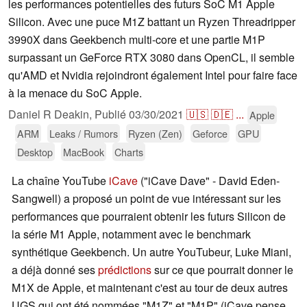
les performances potentielles des futurs SoC M1 Apple
Silicon. Avec une puce M1Z battant un Ryzen Threadripper
3990X dans Geekbench multi-core et une partie M1P
surpassant un GeForce RTX 3080 dans OpenCL, il semble
qu'AMD et Nvidia rejoindront également Intel pour faire face
à la menace du SoC Apple.
Daniel R Deakin,
Publié
03/30/2021
🇺🇸
🇩🇪
...
Apple
ARM
Leaks / Rumors
Ryzen (Zen)
Geforce
GPU
Desktop
MacBook
Charts
La chaîne YouTube
iCave
("iCave Dave" - David Eden-
Sangwell) a proposé un point de vue intéressant sur les
performances que pourraient obtenir les futurs Silicon de
la série M1 Apple, notamment avec le benchmark
synthétique Geekbench. Un autre YouTubeur, Luke Miani,
a déjà donné ses
prédictions
sur ce que pourrait donner le
M1X de Apple, et maintenant c'est au tour de deux autres
UGS qui ont été nommées "M1Z" et "M1P" (iCave pense