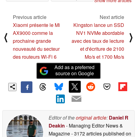
Show more articles
GeForce RTX 3050 Ti
propriétaires de
indiquent des
NVIDIA GeForce RTX
performances de jeu
3080 et RTX 3090,
Previous article
Next article
1080p décentes pour
dans un contexte de
Xiaomi présente le Mi
Kingston lance un SSD
les cartes d'entrée de
déploiement de la
AX9000 comme la
NV1 NVMe abordable
⟨
⟩
gamme
fonctionnalité qui prête
04/01/2021
à confusion
04/01/2021
prochaine grande
avec des taux de lecture
nouveauté du secteur
et d'écriture de 2100
des routeurs Wi-Fi 6
Mo/s et 1700 Mo/s
Add as a preferred
source on Google
Editor of the
original article
:
Daniel R
Deakin
- Managing Editor News &
Magazine
- 3172 articles published on