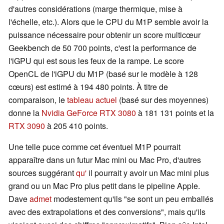
d'autres considérations (marge thermique, mise à
l'échelle, etc.). Alors que le CPU du M1P semble avoir la
puissance nécessaire pour obtenir un score multicœur
Geekbench de 50 700 points, c'est la performance de
l'iGPU qui est sous les feux de la rampe. Le score
OpenCL de l'iGPU du M1P (basé sur le modèle à 128
cœurs) est estimé à 194 480 points. À titre de
comparaison, le
tableau actuel
(basé sur des moyennes)
donne la
Nvidia GeForce RTX 3080
à 181 131 points et la
RTX 3090
à 205 410 points.
Une telle puce comme cet éventuel M1P pourrait
apparaître dans un futur Mac mini ou Mac Pro, d'autres
sources suggérant
qu'
il pourrait y avoir un Mac mini plus
grand ou un Mac Pro plus petit dans le pipeline Apple.
Dave
admet
modestement qu'ils "se sont un peu emballés
avec des extrapolations et des conversions", mais qu'ils