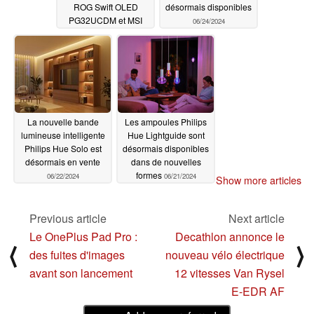
ROG Swift OLED
désormais disponibles
PG32UCDM et MSI
06/24/2024
MPG 321URX avec un
nouveau moniteur de
jeu QD-OLED 4K et
240 Hz
06/25/2024
La nouvelle bande
Les ampoules Philips
lumineuse intelligente
Hue Lightguide sont
Philips Hue Solo est
désormais disponibles
désormais en vente
dans de nouvelles
formes
06/22/2024
06/21/2024
Show more articles
Previous article
Next article
Le OnePlus Pad Pro :
Decathlon annonce le
⟨
⟩
des fuites d'images
nouveau vélo électrique
avant son lancement
12 vitesses Van Rysel
E-EDR AF