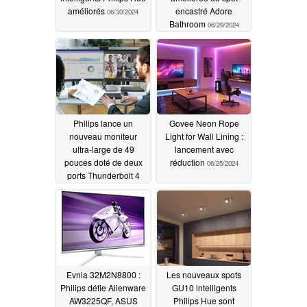
améliorés
encastré Adore
06/30/2024
Bathroom
06/29/2024
Philips lance un
Govee Neon Rope
nouveau moniteur
Light for Wall Lining :
ultra-large de 49
lancement avec
pouces doté de deux
réduction
06/25/2024
ports Thunderbolt 4
06/26/2024
Evnia 32M2N8800 :
Les nouveaux spots
Philips défie Alienware
GU10 intelligents
AW3225QF, ASUS
Philips Hue sont