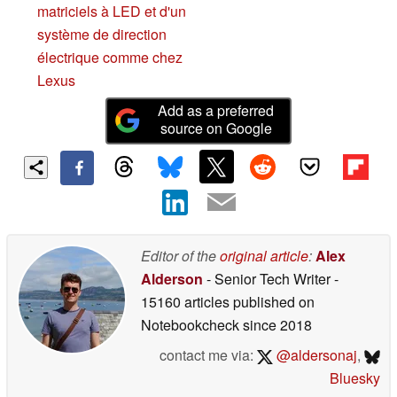
matriciels à LED et d'un
système de direction
électrique comme chez
Lexus
Add as a preferred
source on Google
Editor of the
original article
:
Alex
Alderson
- Senior Tech Writer
-
15160 articles published on
Notebookcheck
since 2018
contact me via:
@aldersonaj
,
Bluesky