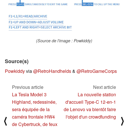
(Source de l'image : Powkiddy)
Source(s)
Powkiddy
via
@RetroHandhelds
&
@RetroGameCorps
Previous article
Next article
La Tesla Model 3
La nouvelle station
Highland, redessinée,
d'accueil Type-C 12-en-1
sera équipée de la
de Lenovo va bientôt faire
caméra frontale HW4
l'objet d'un crowdfunding
⟨
⟩
de Cybertruck, de feux