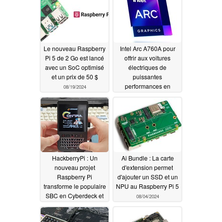
Le nouveau Raspberry
Intel Arc A760A pour
Pi 5 de 2 Go est lancé
offrir aux voitures
avec un SoC optimisé
électriques de
et un prix de 50 $
puissantes
performances en
08/19/2024
matière de jeux et d'IA
08/10/2024
HackberryPi : Un
Ai Bundle : La carte
nouveau projet
d'extension permet
Raspberry Pi
d'ajouter un SSD et un
transforme le populaire
NPU au Raspberry Pi 5
SBC en Cyberdeck et
08/04/2024
en console de jeu rétro
08/06/2024