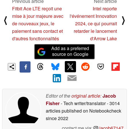
Previous article
Next article
Fitbit Ace LTE reçoit une
Intel reporte
mise à jour majeure avec
l'événement Innovation
⟨
⟩
de nouveaux jeux, le
2024, ce qui pourrait
paiement sans contact et
retarder le lancement
d'autres fonctionnalités
d'Arrow Lake
Add as a preferred
source on Google
Editor of the
original article
:
Jacob
Fisher
- Tech writer/translator
- 3014
articles published on Notebookcheck
since 2022
contact me via:
jacob67147