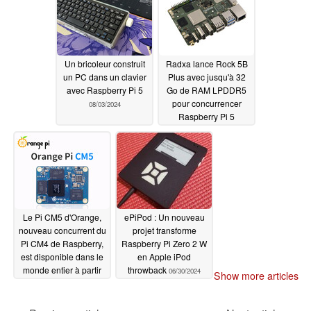
Un bricoleur construit
Radxa lance Rock 5B
un PC dans un clavier
Plus avec jusqu'à 32
avec Raspberry Pi 5
Go de RAM LPDDR5
pour concurrencer
08/03/2024
Raspberry Pi 5
07/30/2024
Le Pi CM5 d'Orange,
ePiPod : Un nouveau
nouveau concurrent du
projet transforme
Pi CM4 de Raspberry,
Raspberry Pi Zero 2 W
est disponible dans le
en Apple iPod
monde entier à partir
throwback
06/30/2024
Show more articles
de 70 $
07/03/2024