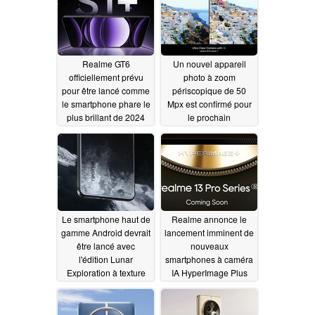
avec 16 Go de RAM
07/13/2024
07/10/2024
Realme GT6
Un nouvel appareil
officiellement prévu
photo à zoom
pour être lancé comme
périscopique de 50
le smartphone phare le
Mpx est confirmé pour
plus brillant de 2024
le prochain
smartphone de milieu
07/08/2024
de gamme Android
07/06/2024
Le smartphone haut de
Realme annonce le
gamme Android devrait
lancement imminent de
être lancé avec
nouveaux
l'édition Lunar
smartphones à caméra
Exploration à texture
IA HyperImage Plus
3D
07/06/2024
07/02/2024