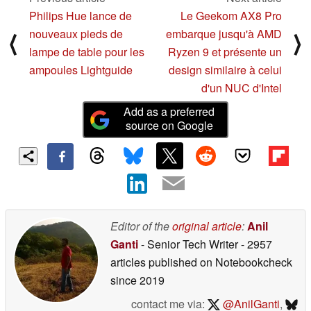
Philips Hue lance de
Le Geekom AX8 Pro
nouveaux pieds de
embarque jusqu'à AMD
⟨
⟩
lampe de table pour les
Ryzen 9 et présente un
ampoules Lightguide
design similaire à celui
d'un NUC d'Intel
Add as a preferred
source on Google
Editor of the
original article
:
Anil
Ganti
- Senior Tech Writer
- 2957
articles published on Notebookcheck
since 2019
contact me via:
@AnilGanti
,