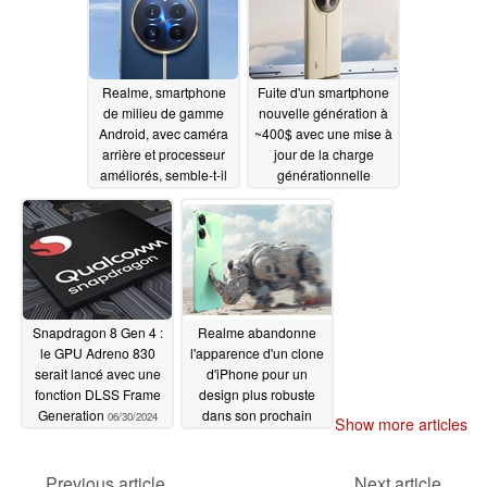
Realme, smartphone
Fuite d'un smartphone
de milieu de gamme
nouvelle génération à
Android, avec caméra
~400$ avec une mise à
arrière et processeur
jour de la charge
améliorés, semble-t-il
générationnelle
07/01/2024
07/01/2024
Snapdragon 8 Gen 4 :
Realme abandonne
le GPU Adreno 830
l'apparence d'un clone
serait lancé avec une
d'iPhone pour un
fonction DLSS Frame
design plus robuste
Generation
dans son prochain
06/30/2024
Show more articles
smartphone
économique
06/25/2024
Previous article
Next article