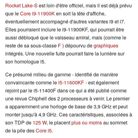
Rocket Lake-S
est loin d'être officiel, mais il est déjà prévu
que le
Core i9-11900K
en soit la tête d'affiche,
éventuellement accompagné d'autres variantes i9 et i7.
Elles pourraient inclure le i9-11900KF, qui pourrait être
aussi débloqué que le vaisseau amiral, mais (comme le
reste de sa sous-classe
F
) dépourvu de
graphiques
intégrés. Une nouvelle fuite pourrait faire la lumière sur
son homologue i5.
Ce présumé milieu de gamme - identifié de manière
convaincante comme le
i5-11600KF
- est également
rejoint par le i5-11400F dans ce qui a été publié comme
une revue Chiphell des 2 processeurs à venir. Le premier
a apparemment une horloge de base de 3,9 GHz et peut
monter jusqu'à 4,9 GHz. Ces caractéristiques, associées à
son TDP de
125 W
, le placent
plus ou moins
au sommet
de la pile des
Core i5
.