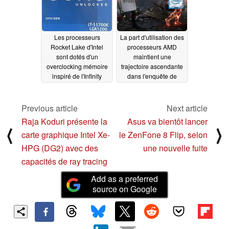
d'énergie, place
Rocket Lake dans une
position
désavantageuse par
Les processeurs
La part d'utilisation des
rapport à l'AMD Ryzen
Rocket Lake d'Intel
processeurs AMD
7 5800X
03/06/2021
sont dotés d'un
maintient une
overclocking mémoire
trajectoire ascendante
inspiré de l'Infinity
dans l'enquête de
Fabric d'AMD
Steam de février mais
03/05/2021
Intel pourrait bientôt
riposter avec Rocket
Previous article
Next article
Lake
03/04/2021
Raja Koduri présente la
Asus va bientôt lancer
⟨
⟩
carte graphique Intel Xe-
le ZenFone 8 Flip, selon
HPG (DG2) avec des
une nouvelle fuite
capacités de ray tracing
Add as a preferred
source on Google