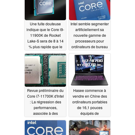
Une fuite douteuse
Intel semble segmenter
indique que le Core i9-
artificiellement sa
11900K de Rocket
nouvelle gamme de
Lake-S sera de 8 à 14
processeurs pour
% plus rapide que le
ordinateurs de bureau
Core i9-10900K dans
Rocket Lake en limitant
les jeux ; les Core i9 et
les contrôleurs de
Core i7 seront déclinés
mémoire sur les UGS
en cinq variantes
non i9K(F)
03/12/2021
chacun
03/12/2021
Revue préliminaire du
Hasee commence à
Core i7-11700K d'Intel
vendre en Chine des
: La régression des
ordinateurs portables
performances,
de 16,1 pouces
associée à des
équipés de
températures élevées
processeurs Intel
et à une forte
Rocket Lake et de GPU
consommation
RTX 3000
03/06/2021