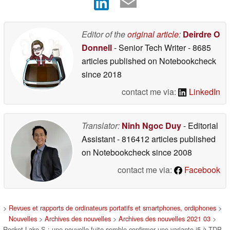
Editor of the
original article
:
Deirdre O
Donnell
- Senior Tech Writer
- 8685
articles published on Notebookcheck
since 2018
contact me via:
LinkedIn
Translator:
Ninh Ngoc Duy
- Editorial
Assistant
- 816412 articles published
on Notebookcheck
since 2008
contact me via:
Facebook
>
Revues et rapports de ordinateurs portatifs et smartphones, ordiphones
>
Nouvelles
>
Archives des nouvelles
>
Archives des nouvelles 2021 03
>
Rocket Lake-S : une nouvelle fuite semble confirmer une variante i5 à TDP