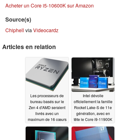
Acheter un Core i5-10600K sur Amazon
Source(s)
Chiphell
via
Videocardz
Articles en relation
Les processeurs de
Intel dévoile
bureau basés sur le
officiellement la famille
Zen 4 d'AMD seraient
Rocket Lake-S de 11e
livrés avec un
génération, avec en
maximum de 16 cœurs
tête le Core i9-11900K
et un TDP de 170W
à 539 $ US
03/17/2021
07/15/2021