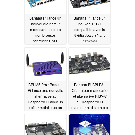
Banana Pi lance un
Banana Pi lance un
nouvel ordinateur
nouveau SBC
monocarte doté de
compatible avec la
nombreuses
Nvidia Jetson Nano
fonctionnalités
03/09/2025
06/02/2025
BPI-M5 Pro : Banana
Banana Pi BPI-F3 :
Pi lance une nouvelle
Ordinateur monocarte
alternative au
et alternative RISV-V
Raspberry Pi avec un
au Raspberry Pi
boîtier métallique en
maintenant disponible
option
07/03/2024
05/10/2024