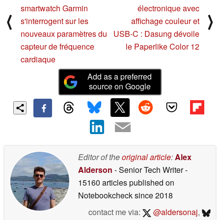
smartwatch Garmin
électronique avec
⟨
⟩
s'interrogent sur les
affichage couleur et
nouveaux paramètres du
USB-C : Dasung dévoile
capteur de fréquence
le Paperlike Color 12
cardiaque
Add as a preferred
source on Google
Editor of the
original article
:
Alex
Alderson
- Senior Tech Writer
-
15160 articles published on
Notebookcheck
since 2018
contact me via:
@aldersonaj
,