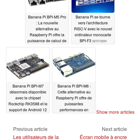
Banana Pi BPI-M5 Pro
Banana Pi se tourne
: La nouvelle
vers l'architecture
alternative au
RISC-V avec le nouvel
Raspberry Pi offre la
ordinateur monocarte
puissance de calcul de
BPI-F3
02/07/2024
l'IA
05/02/2024
Banana Pi BPI-M7
Banana Pi BPI-M6 :
désormais disponible
Cette alternative au
avec le chipset
Raspberry Pi offre de
Rockchip RK3588 et le
puissantes
support de Android 12
performances en
Show more articles
matière d'IA et de PCIe
01/31/2024
et est maintenant
disponible
Previous article
Next article
01/06/2024
Les utilisateurs de la
Écran mobile à encre