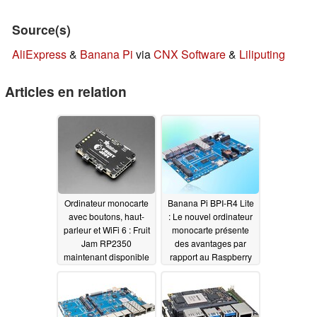
Source(s)
AliExpress
&
Banana Pi
via
CNX Software
&
Liliputing
Articles en relation
Ordinateur monocarte
Banana Pi BPI-R4 Lite
avec boutons, haut-
: Le nouvel ordinateur
parleur et WiFi 6 : Fruit
monocarte présente
Jam RP2350
des avantages par
maintenant disponible
rapport au Raspberry
Pi 5
08/07/2025
08/01/2025