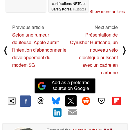
certifications NBTC et
Safety Korea
11/29/2023
Show more articles
Previous article
Next article
Selon une rumeur
Présentation de
douteuse, Apple aurait
Cyrusher Hurricane, un
⟨
⟩
l'intention d'abandonner le
nouveau vélo
développement du
électrique puissant
modem 5G
avec un cadre en
carbone
Add as a preferred
source on Google