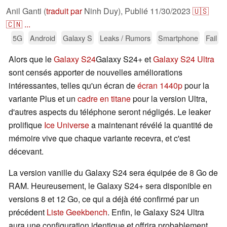
Anil Ganti (
traduit par
Ninh Duy),
Publié
11/30/2023
🇺🇸
🇨🇳
...
5G
Android
Galaxy S
Leaks / Rumors
Smartphone
Fail
Alors que le
Galaxy S24
Galaxy S24+ et
Galaxy S24 Ultra
sont censés apporter de nouvelles améliorations
intéressantes, telles qu'un écran de
écran 1440p
pour la
variante Plus et un
cadre en titane
pour la version Ultra,
d'autres aspects du téléphone seront négligés. Le leaker
prolifique
Ice Universe
a maintenant révélé la quantité de
mémoire vive que chaque variante recevra, et c'est
décevant.
La version vanille du Galaxy S24 sera équipée de 8 Go de
RAM. Heureusement, le Galaxy S24+ sera disponible en
versions 8 et 12 Go, ce qui a déjà été confirmé par un
précédent
Liste Geekbench
. Enfin, le Galaxy S24 Ultra
aura une configuration identique et offrira probablement