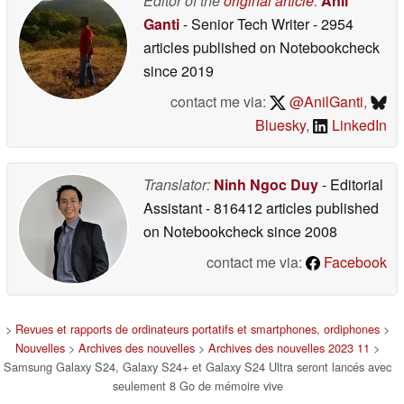
Editor of the
original article
:
Anil
Ganti
- Senior Tech Writer
- 2954
articles published on Notebookcheck
since 2019
contact me via:
@AnilGanti
,
Bluesky
,
LinkedIn
Translator:
Ninh Ngoc Duy
- Editorial
Assistant
- 816412 articles published
on Notebookcheck
since 2008
contact me via:
Facebook
>
Revues et rapports de ordinateurs portatifs et smartphones, ordiphones
>
Nouvelles
>
Archives des nouvelles
>
Archives des nouvelles 2023 11
>
Samsung Galaxy S24, Galaxy S24+ et Galaxy S24 Ultra seront lancés avec
seulement 8 Go de mémoire vive