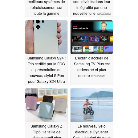
meilleurs systèmes de
sont révélés dans leur
refroidissement sur
intégralité par une
toute la gamme
nouvelle fuite
12/03/2023
12/03/2023
Samsung Galaxy S24 :
L'écran d'accueil de
Trio certifié par la FCC
Samsung TV Plus est
et présentation du
redessiné et plus
nouveau stylet S Pen
encore
12/01/2023
pour Galaxy S24 Ultra
12/02/2023
Samsung Galaxy Z
Le nouveau vélo
Flip6 : la taille de
électrique Cyrusher
l'écran serait plus
Scout, équipé de deux