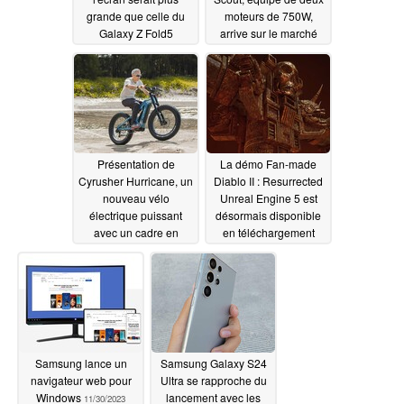
grande que celle du
moteurs de 750W,
Galaxy Z Fold5
arrive sur le marché
11/30/2023
11/30/2023
Présentation de
La démo Fan-made
Cyrusher Hurricane, un
Diablo II : Resurrected
nouveau vélo
Unreal Engine 5 est
électrique puissant
désormais disponible
avec un cadre en
en téléchargement
carbone
11/30/2023
11/30/2023
Samsung lance un
Samsung Galaxy S24
navigateur web pour
Ultra se rapproche du
Windows
lancement avec les
11/30/2023