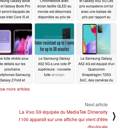
msung Galaxy Book
Chromebook avec
et Galaxy A52 5G Les
 et Galaxy Book Pro
écran tactile QLED au
prix européens ont fui
 seront équipés de
monde est désormais
avec une baisse de
ces Intel Core i5 et
disponible au prix de
prix par rapport au
7 et d'écrans OLED
549 dollars US
Galaxy A51
02/16/2021
02/16/2021
02/16/2021
e fuite révèle plus
Le Samsung Galaxy
Le Samsung Galaxy
de détails sur les
A52 5G a une cote IP
A52 4G est équipé d'un
prochains
supérieure : nouvelle
Qualcomm
rtphones Samsung
fuite
Snapdragon 720G
02/12/2021
Galaxy Z Fold et
SoC, des caméras du
laxy Z Flip
Galaxy M51 et
02/12/2021
ow more articles
éventuellement d'un
écran 90 Hz
02/12/2021
Next article
La Vivo S9 équipée du MediaTek Dimensity
⟩
1100 apparaît sur une affiche qui vient d'être
divulguée