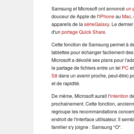
Samsung et Microsoft ont annoncé
un 
douceur de Apple de l'
iPhone
au
Mac
,
appareils de la
sérieGalaxy
. Le dernier
d'un
portage Quick Share
.
Cette fonction de Samsung permet à de
tablettes pour échanger facilement des f
Microsoft a dévoilé ses plans pour l'ad
le partage de fichiers entre un tel
PC
et
S8
dans un avenir proche, peut-être) p
et de rapidité.
De même, Microsoft aurait l'
intention
de
prochainement. Cette fonction, ancie
regroupe les recommandations concernan
endroit de l'interface utilisateur. Il 
familier s'y joigne : Samsung "O".