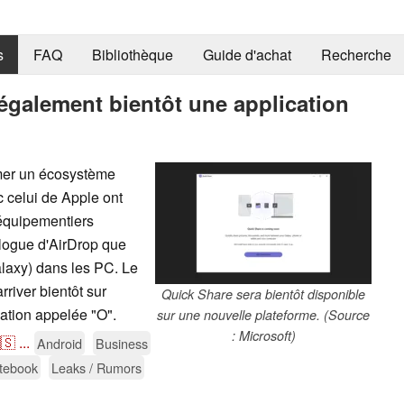
s
FAQ
Bibliothèque
Guide d'achat
Recherche
galement bientôt une application
rmer un écosystème
 celui de Apple ont
 équipementiers
ologue d'AirDrop que
alaxy) dans les PC. Le
river bientôt sur
Quick Share sera bientôt disponible
ation appelée "O".
sur une nouvelle plateforme. (Source
: Microsoft)
🇸
...
Android
Business
otebook
Leaks / Rumors