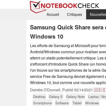
Accueil
Critiques
Nouvelle
Samsung Quick Share sera é
Windows 10
Les efforts de Samsung et Microsoft pour fo
Android/Windows commun pour rivaliser avec
atteint un stade potentiellement critique. Les
s'efforcent d'introduire Quick Share (un hom
l'on trouve sur les smartphones de la série G
service Free de Samsung devrait également ar
Windows 10, tout comme une nouvelle applic
Deirdre O'Donnell,
Publié
02/14/2021
🇺🇸

Desktop
Galaxy S
Galaxy Note
Laptop / N
Smartphone
Software
Tablet
Windows