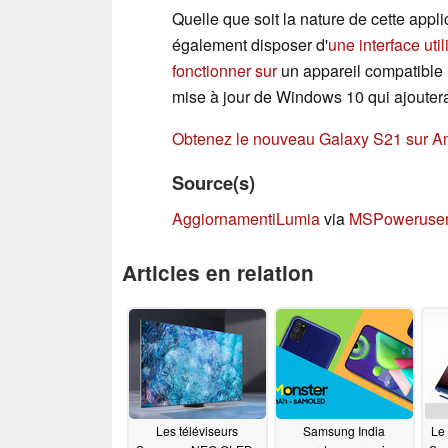
Quelle que soit la nature de cette applic
également disposer d'
une interface util
fonctionner sur
un appareil compatible S
mise à jour de Windows 10 qui ajoutera
Obtenez le nouveau Galaxy S21 sur 
Source(s)
AggiornamentiLumia
via
MSPoweruse
Articles en relation
Les téléviseurs
Samsung India
Le 