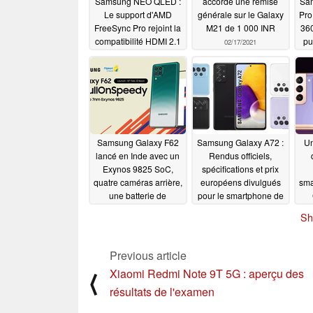
Samsung NEO QLED :
accorde une remise
Sa
Le support d'AMD
générale sur le Galaxy
Pro
FreeSync Pro rejoint la
M21 de 1 000 INR
360
compatibilité HDMI 2.1
pu
02/17/2021
pour les nouveaux
i
mini-écrans LED
02/17/2021
Samsung Galaxy F62
Samsung Galaxy A72 :
Un
lancé en Inde avec un
Rendus officiels,
Exynos 9825 SoC,
spécifications et prix
quatre caméras arrière,
européens divulgués
sma
une batterie de
pour le smartphone de
7000mAh, et plus
milieu de gamme 4G
Ga
Sh
uniquement
02/15/2021
02/14/2021
Previous article
Xiaomi Redmi Note 9T 5G : aperçu des
⟨
résultats de l'examen