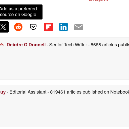
Add as a preferred
source on Google
cle
:
Deirdre O Donnell
- Senior Tech Writer
- 8685 articles pub
Duy
- Editorial Assistant
- 819461 articles published on Notebo