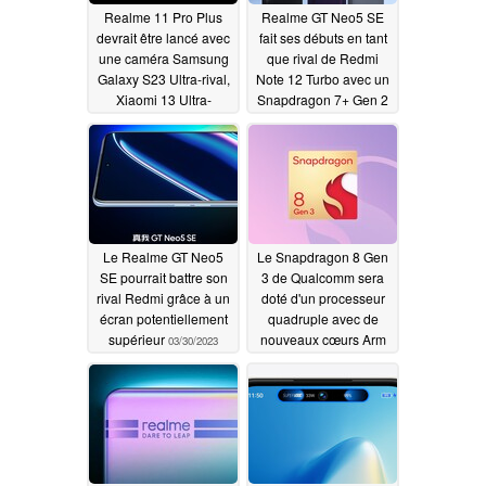
Realme 11 Pro Plus
Realme GT Neo5 SE
devrait être lancé avec
fait ses débuts en tant
une caméra Samsung
que rival de Redmi
Galaxy S23 Ultra-rival,
Note 12 Turbo avec un
Xiaomi 13 Ultra-
Snapdragon 7+ Gen 2
mirroring
et un OLED 144 Hz
04/23/2023
04/03/2023
Le Realme GT Neo5
Le Snapdragon 8 Gen
SE pourrait battre son
3 de Qualcomm sera
rival Redmi grâce à un
doté d'un processeur
écran potentiellement
quadruple avec de
supérieur
nouveaux cœurs Arm
03/30/2023
03/24/2023