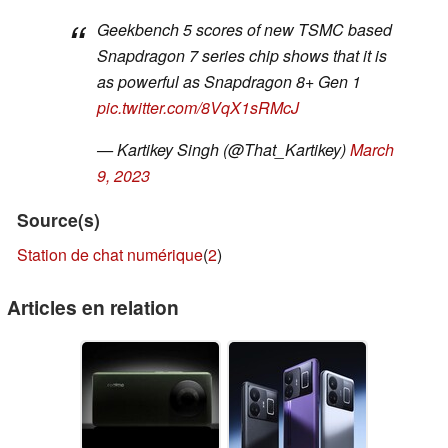
Geekbench 5 scores of new TSMC based
Snapdragon 7 series chip shows that it is
as powerful as Snapdragon 8+ Gen 1
pic.twitter.com/8VqX1sRMcJ
— Kartikey Singh (@That_Kartikey)
March
9, 2023
Source(s)
Station de chat numérique
(
2
)
Articles en relation