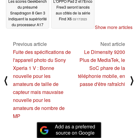
Les scores Geekbench
L'OPPO Pad 2 et l'Enco
du présumé
Free3 seront lancés
Snapdragon 8 Gen 3
aux côtés de la série
indiquent la supériorité
Find X6
03/17/2023
du processeur A17
Show more articles
Bionic
03/17/2023
Previous article
Next article
Fuite des spécifications de
Le Dimensity 9200
l'appareil photo du Sony
Plus de MediaTek, le
Xperia 1 V : Bonne
SoC phare de la
nouvelle pour les
téléphonie mobile, en
⟨
⟩
amateurs de taille de
passe d'être rafraîchi
capteur mais mauvaise
nouvelle pour les
amateurs de nombre de
MP
Add as a preferred
source on Google