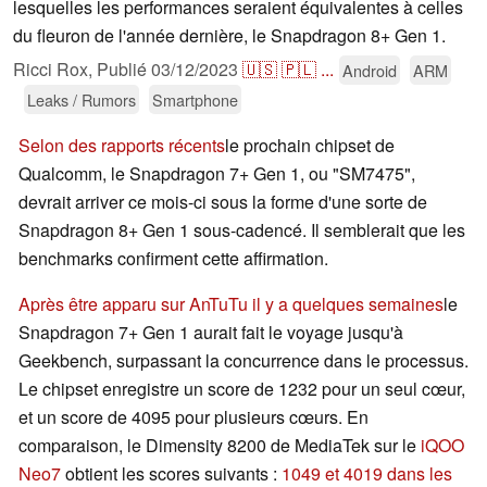
lesquelles les performances seraient équivalentes à celles
du fleuron de l'année dernière, le Snapdragon 8+ Gen 1.
Ricci Rox,
Publié
03/12/2023
🇺🇸
🇵🇱
...
Android
ARM
Leaks / Rumors
Smartphone
Selon des rapports récents
le prochain chipset de
Qualcomm, le Snapdragon 7+ Gen 1, ou "SM7475",
devrait arriver ce mois-ci sous la forme d'une sorte de
Snapdragon 8+ Gen 1 sous-cadencé. Il semblerait que les
benchmarks confirment cette affirmation.
Après être apparu sur AnTuTu il y a quelques semaines
le
Snapdragon 7+ Gen 1 aurait fait le voyage jusqu'à
Geekbench, surpassant la concurrence dans le processus.
Le chipset enregistre un score de 1232 pour un seul cœur,
et un score de 4095 pour plusieurs cœurs. En
comparaison, le Dimensity 8200 de MediaTek sur le
iQOO
Neo7
obtient les scores suivants :
1049 et 4019 dans les