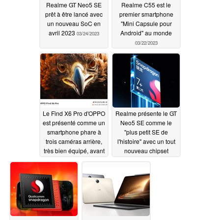
Realme GT Neo5 SE
Realme C55 est le
prêt à être lancé avec
premier smartphone
un nouveau SoC en
"Mini Capsule pour
avril 2023
Android" au monde
03/24/2023
03/22/2023
Le Find X6 Pro d'OPPO
Realme présente le GT
est présenté comme un
Neo5 SE comme le
smartphone phare à
"plus petit SE de
trois caméras arrière,
l'histoire" avec un tout
très bien équipé, avant
nouveau chipset
son lancement
Qualcomm
Snapdragon 7
03/18/2023
03/17/2023