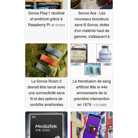
Sonos Play:1 réutilisé
Sonos Ace : Les
et amélioré grâce à
nouveaux écouteurs
Raspberry Pi
sans fil Sonos, dotés
06/16/2024
d'un matériel haut de
gamme, s'attaquent à
la concurrence
05/22/2024
Le Sonos Roam 2
La transfusion de sang
devrait être lancé avec
artificiel fête le 44e
une connectivité sans
anniversaire de la
fil et des options de
première intervention
contrôle améliorées
en 1979
11/21/2023
03/24/2024