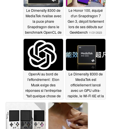
Le Dimensity 8300 de
Le Honor 100, équipé
MediaTek rivalise avec
d'un Snapdragon 7
la puce phare
Gen 3, déçoit fortement
Snapdragon dans le
lors de ses débuts sur
benchmark OpenCL de
Geekbench
11/21/2023
Geekbench
11/21/2023
OpenAI au bord de
Le Dimensity 8300 de
l'effondrement : Elon
MediaTek est
Musk exige des
officiellement lancé
réponses si l'entreprise
avec un GPU ultra-
"fait quelque chose de
rapide, le Wi-Fi 6E et la
potentiellement
prise en charge de l'IA
dangereux pour
générative sur
l'humanité"
l'appareil
11/21/2023
11/21/2023