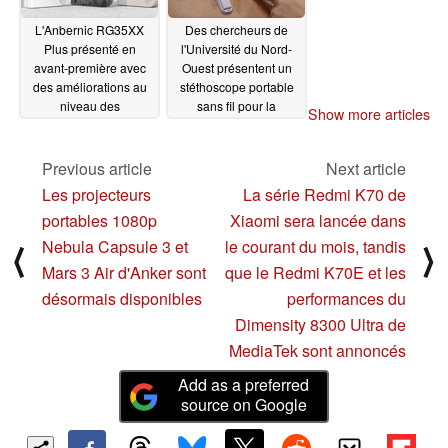
L'Anbernic RG35XX
Des chercheurs de
Plus présenté en
l'Université du Nord-
avant-première avec
Ouest présentent un
des améliorations au
stéthoscope portable
niveau des
sans fil pour la
Show more articles
performances et de la
surveillance continue
batterie
des signes vitaux
11/21/2023
Previous article
Next article
11/21/2023
Les projecteurs
La série Redmi K70 de
portables 1080p
Xiaomi sera lancée dans
Nebula Capsule 3 et
le courant du mois, tandis
⟨
⟩
Mars 3 Air d'Anker sont
que le Redmi K70E et les
désormais disponibles
performances du
Dimensity 8300 Ultra de
MediaTek sont annoncés
Add as a preferred
source on Google