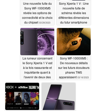
Une nouvelle fuite du
Sony Xperia 1 V : Une
Sony WF-1000XM5
nouvelle fuite de
révèle les options de
schéma révèle les
connectivité et le choix
différentes dimensions
du chipset
du futur smartphone
03/29/2023
phare
03/23/2023
La rumeur concernant
Sony WF-1000XM5 :
le Sony Xperia 1 V est
De nouveaux détails
à la fois rassurante et
sur les futurs écouteurs
inquiétante quant à
phares TWS
l'avenir de deux des
apparaissent
03/16/2023
fonctionnalités les plus
appréciées de la
gamme Xperia
03/18/2023