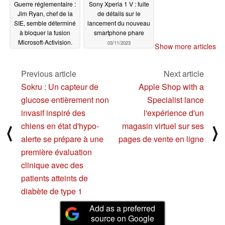
Guerre réglementaire :
Sony Xperia 1 V : fuite
Jim Ryan, chef de la
de détails sur le
SIE, semble déterminé
lancement du nouveau
à bloquer la fusion
smartphone phare
Microsoft-Activision.
03/11/2023
Show more articles
Sony craint que
Microsoft ne propose
une expérience Call of
Previous article
Next article
Duty buggée sur
Sokru : Un capteur de
Apple Shop with a
PlayStation
03/14/2023
glucose entièrement non
Specialist lance
invasif inspiré des
l'expérience d'un
chiens en état d'hypo-
magasin virtuel sur ses
⟨
⟩
alerte se prépare à une
pages de vente en ligne
première évaluation
clinique avec des
patients atteints de
diabète de type 1
Add as a preferred
source on Google