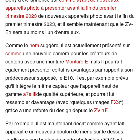
appareils photo à présenter avant la fin du premier
trimestre 2023
de nouveaux appareils photo avant la fin du
premier trimestre 2023, et il semble maintenant que le ZV-
E1 sera au moins l'un d'entre eux.
Comme le
nom
suggère, il est actuellement présenté sur
comme
une nouvelle caméra pour les créateurs de
contenu avec une monture
Monture E
mais il pourrait
également présenter certains avantages par rapport à son
prédécesseur supposé, le E10. Il est par exemple prévu
qu'il intègre le même capteur que l'appareil haut de
gamme
a7s III
de qualité supérieure, et pourrait lui
ressembler davantage (avec "quelques images
FX
3")
grâce à une refonte du design depuis le
ZV-1F
.
Par exemple, il est maintenant décrit comme ayant fait
apparaître un nouveau bouton de menu sur le dessus,
tandis que son bouton de mode photo/vidéo/S&Q est