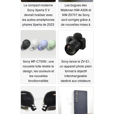
Le compact moderne
Les bogues des
Sony Xperia 5 V
Walkman NW-A306 et
devrait rivaliser avec
NW-ZX707 de Sony
les autres smartphones
sont corrigés grâce à
phares Xperia de 2023
de nouvelles mises à
en termes de mémoire
jour logicielles
vive
04/01/2023
03/31/2023
Sony WF-C700N : une
Sony lance le ZV-E1,
nouvelle fuite révèle le
un appareil photo plein
design, les couleurs et
format à objectif
les nouvelles
interchangeable
fonctionnalités
destiné aux créateurs
03/31/2023
03/31/2023