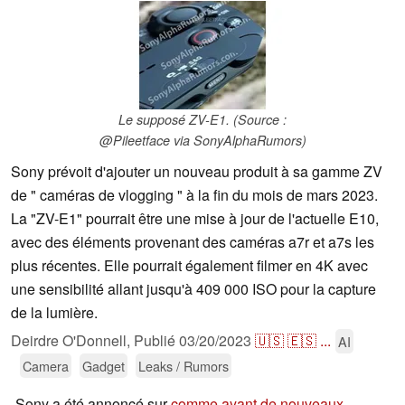
Le supposé ZV-E1. (Source :
@Pileetface via SonyAlphaRumors)
Sony prévoit d'ajouter un nouveau produit à sa gamme ZV
de " caméras de vlogging " à la fin du mois de mars 2023.
La "ZV-E1" pourrait être une mise à jour de l'actuelle E10,
avec des éléments provenant des caméras a7r et a7s les
plus récentes. Elle pourrait également filmer en 4K avec
une sensibilité allant jusqu'à 409 000 ISO pour la capture
de la lumière.
Deirdre O'Donnell,
Publié
03/20/2023
🇺🇸
🇪🇸
...
AI
Camera
Gadget
Leaks / Rumors
Sony a été annoncé sur
comme ayant de nouveaux