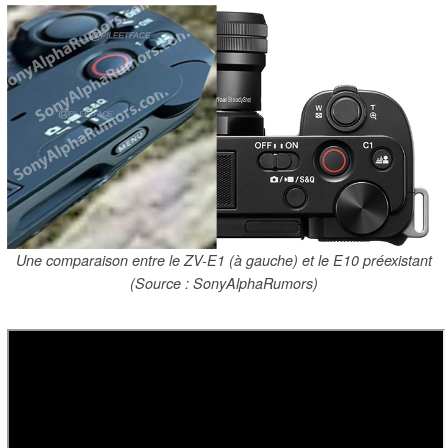
Une comparaison entre le ZV-E1 (à gauche) et le E10 préexistant
(Source : SonyAlphaRumors)