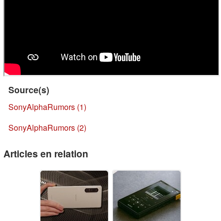
Source(s)
SonyAlphaRumors (1)
SonyAlphaRumors (2)
Articles en relation