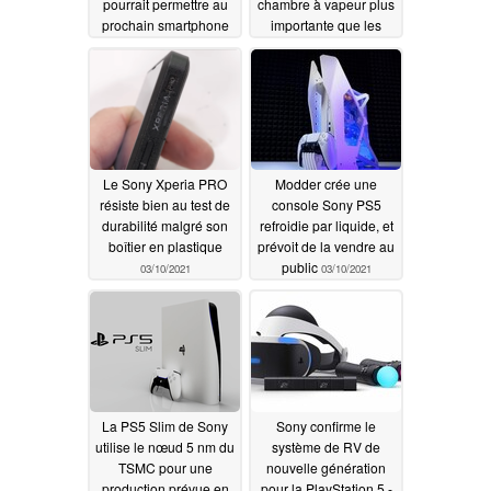
pourrait permettre au
chambre à vapeur plus
prochain smartphone
importante que les
de nager aux côtés de
smartphones de jeu
gros poissons comme
03/17/2021
l'Asus ROG Phone 5 et
le Samsung Galaxy
S21 Ultra
03/25/2021
Le Sony Xperia PRO
Modder crée une
résiste bien au test de
console Sony PS5
durabilité malgré son
refroidie par liquide, et
boîtier en plastique
prévoit de la vendre au
public
03/10/2021
03/10/2021
La PS5 Slim de Sony
Sony confirme le
utilise le nœud 5 nm du
système de RV de
TSMC pour une
nouvelle génération
production prévue en
pour la PlayStation 5 -