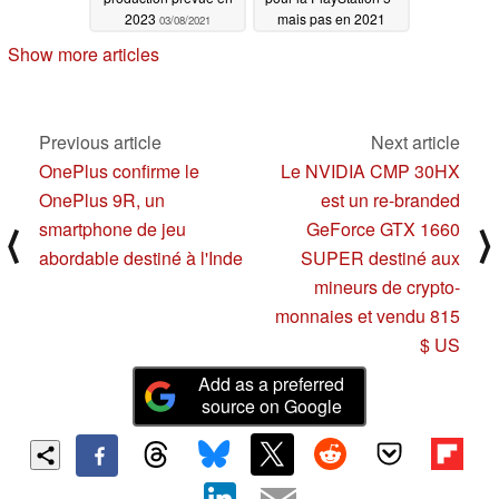
2023
mais pas en 2021
03/08/2021
02/24/2021
Show more articles
Previous article
Next article
OnePlus confirme le
Le NVIDIA CMP 30HX
OnePlus 9R, un
est un re-branded
smartphone de jeu
GeForce GTX 1660
⟨
⟩
abordable destiné à l'Inde
SUPER destiné aux
mineurs de crypto-
monnaies et vendu 815
$ US
Add as a preferred
source on Google