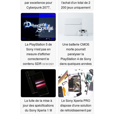
par excellence pour
l'achat d'un total de 2
Cyberpunk 2077,
200 jeux uniquement
même avec le patch
numériques en raison
1.2
de la fermeture
04/08/2021
prochaine du
PlayStation Store
04/04/2021
La PlayStation 5 de
Une batterie CMOS
Sony n'est pas en
morte pourrait
mesure d'afficher
paralyser la
correctement le
PlayStation 4 de Sony
contenu SDR
dans quelques années
03/30/2021
03/26/2021
La fuite de la mise à
Le Sony Xperia PRO
jour des spécifications
dispose d'une solution
du Sony Xperia 1 III
de refroidissement par