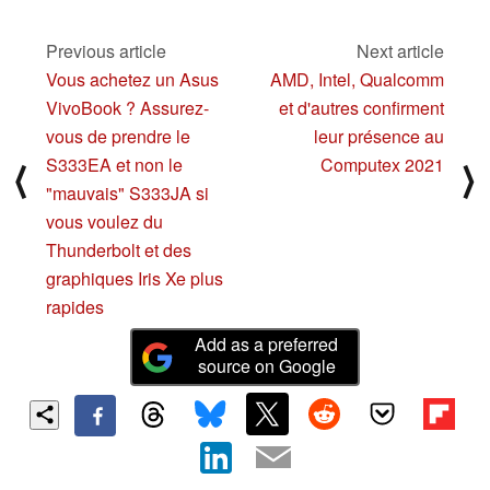
03/26/2021
Previous article
Next article
Vous achetez un Asus
AMD, Intel, Qualcomm
VivoBook ? Assurez-
et d'autres confirment
vous de prendre le
leur présence au
S333EA et non le
Computex 2021
⟨
⟩
"mauvais" S333JA si
vous voulez du
Thunderbolt et des
graphiques Iris Xe plus
rapides
Add as a preferred
source on Google