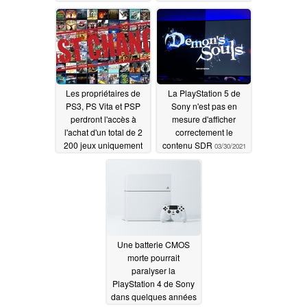
même avec le patch
1.2
04/08/2021
Les propriétaires de
La PlayStation 5 de
PS3, PS Vita et PSP
Sony n'est pas en
perdront l'accès à
mesure d'afficher
l'achat d'un total de 2
correctement le
200 jeux uniquement
contenu SDR
03/30/2021
numériques en raison
de la fermeture
prochaine du
PlayStation Store
04/04/2021
Une batterie CMOS
morte pourrait
paralyser la
PlayStation 4 de Sony
dans quelques années