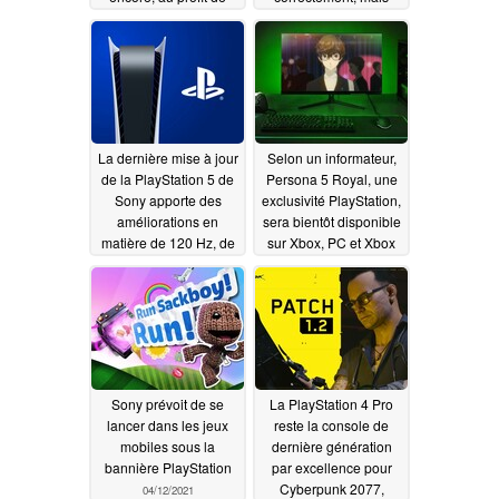
nouveaux projets de
Sony a également fait
blockchain
en sorte que la cellule
05/08/2022
3V soit une mission à
remplacer
04/21/2021
La dernière mise à jour
Selon un informateur,
de la PlayStation 5 de
Persona 5 Royal, une
Sony apporte des
exclusivité PlayStation,
améliorations en
sera bientôt disponible
matière de 120 Hz, de
sur Xbox, PC et Xbox
HDMI et de HDR
Game Pass
04/13/2021
04/16/2021
Sony prévoit de se
La PlayStation 4 Pro
lancer dans les jeux
reste la console de
mobiles sous la
dernière génération
bannière PlayStation
par excellence pour
Cyberpunk 2077,
04/12/2021