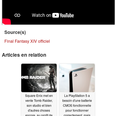
Source(s)
Final Fantasy XIV officiel
Articles en relation
Square Enix met en
La PlayStation 5 a
vente Tomb Raider,
besoin d'une batterie
son studio et bien
CMOS fonctionnelle
d'autres choses
pour fonctionner
encore, au profit de
correctement, mais