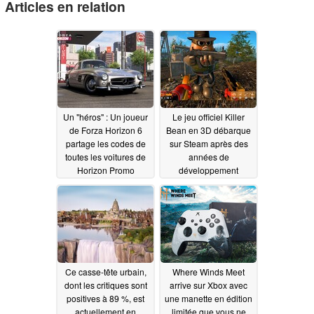
Articles en relation
Un "héros" : Un joueur
Le jeu officiel Killer
de Forza Horizon 6
Bean en 3D débarque
partage les codes de
sur Steam après des
toutes les voitures de
années de
Horizon Promo
développement
06/10/2026
06/10/2026
Ce casse-tête urbain,
Where Winds Meet
dont les critiques sont
arrive sur Xbox avec
positives à 89 %, est
une manette en édition
actuellement en
limitée que vous ne